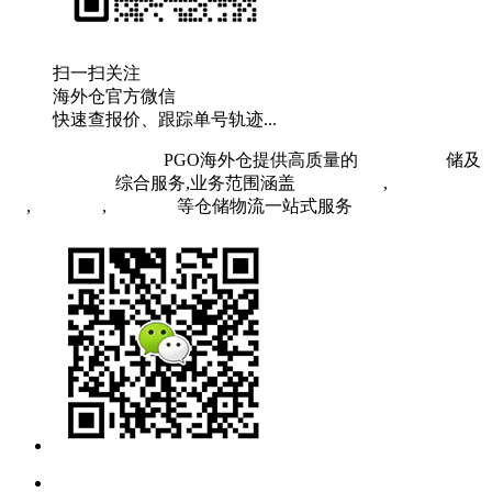
扫一扫关注
海外仓官方微信
快速查报价、跟踪单号轨迹...
粤ICP备19073407号
PGO海外仓提供高质量的
欧洲海外仓
储及
FBA头程物流
综合服务,业务范围涵盖
英国海外仓
,
FBA空
运
,
FBA海运
,
中欧铁运
等仓储物流一站式服务