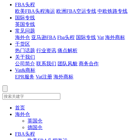
FBA头程
欧美FBA头程海运
欧洲FBA空运专线
中欧铁路专线
国际专线
英国专线
常见问题
海外仓
亚马逊FBA
Fba头程
国际专线
Vat
海外商标
干货区
热门话题
行业资讯
痛点解析
关于我们
公司简介
联系我们
团队风貌
商务合作
Vat&商标
EPR服务
Vat注册
海外商标
首页
海外仓
英国仓
德国仓
FBA头程