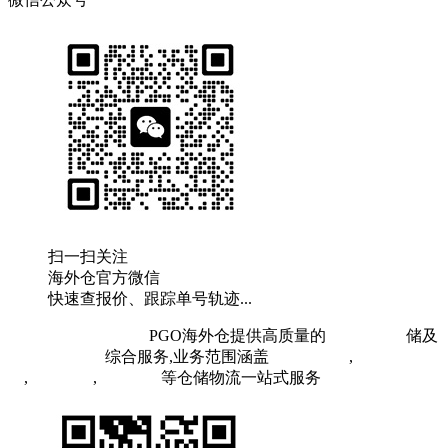
扫一扫关注
海外仓官方微信
快速查报价、跟踪单号轨迹...
粤ICP备19073407号
PGO海外仓提供高质量的
欧洲海外仓
储及
FBA头程物流
综合服务,业务范围涵盖
英国海外仓
,
FBA空
运
,
FBA海运
,
中欧铁运
等仓储物流一站式服务