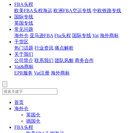
FBA头程
欧美FBA头程海运
欧洲FBA空运专线
中欧铁路专线
国际专线
英国专线
常见问题
海外仓
亚马逊FBA
Fba头程
国际专线
Vat
海外商标
干货区
热门话题
行业资讯
痛点解析
关于我们
公司简介
联系我们
团队风貌
商务合作
Vat&商标
EPR服务
Vat注册
海外商标
首页
海外仓
英国仓
德国仓
FBA头程