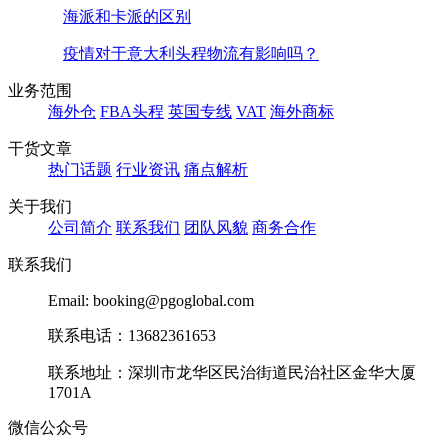
海派和卡派的区别
疫情对于意大利头程物流有影响吗？
业务范围
海外仓
FBA头程
英国专线
VAT
海外商标
干货文章
热门话题
行业资讯
痛点解析
关于我们
公司简介
联系我们
团队风貌
商务合作
联系我们
Email: booking@pgoglobal.com
联系电话：13682361653
联系地址：深圳市龙华区民治街道民治社区金华大厦
1701A
微信公众号