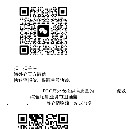
扫一扫关注
海外仓官方微信
快速查报价、跟踪单号轨迹...
粤ICP备19073407号
PGO海外仓提供高质量的
欧洲海外仓
储及
FBA头程物流
综合服务,业务范围涵盖
英国海外仓
,
FBA空
运
,
FBA海运
,
中欧铁运
等仓储物流一站式服务