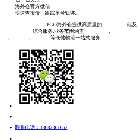
海外仓官方微信
快速查报价、跟踪单号轨迹...
粤ICP备19073407号
PGO海外仓提供高质量的
欧洲海外仓
储及
FBA头程物流
综合服务,业务范围涵盖
英国海外仓
,
FBA空
运
,
FBA海运
,
中欧铁运
等仓储物流一站式服务
联系电话：13682361653