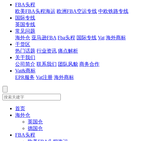
FBA头程
欧美FBA头程海运
欧洲FBA空运专线
中欧铁路专线
国际专线
英国专线
常见问题
海外仓
亚马逊FBA
Fba头程
国际专线
Vat
海外商标
干货区
热门话题
行业资讯
痛点解析
关于我们
公司简介
联系我们
团队风貌
商务合作
Vat&商标
EPR服务
Vat注册
海外商标
首页
海外仓
英国仓
德国仓
FBA头程