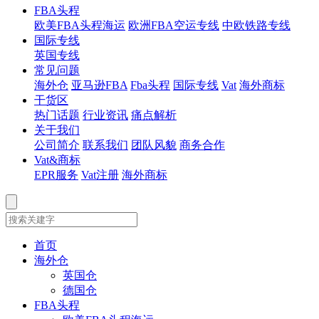
FBA头程
欧美FBA头程海运
欧洲FBA空运专线
中欧铁路专线
国际专线
英国专线
常见问题
海外仓
亚马逊FBA
Fba头程
国际专线
Vat
海外商标
干货区
热门话题
行业资讯
痛点解析
关于我们
公司简介
联系我们
团队风貌
商务合作
Vat&商标
EPR服务
Vat注册
海外商标
首页
海外仓
英国仓
德国仓
FBA头程