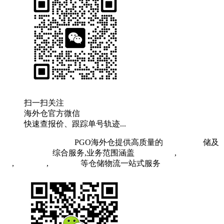
扫一扫关注
海外仓官方微信
快速查报价、跟踪单号轨迹...
粤ICP备19073407号
PGO海外仓提供高质量的
欧洲海外仓
储及
FBA头程物流
综合服务,业务范围涵盖
英国海外仓
,
FBA空
运
,
FBA海运
,
中欧铁运
等仓储物流一站式服务