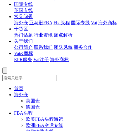
国际专线
英国专线
常见问题
海外仓
亚马逊FBA
Fba头程
国际专线
Vat
海外商标
干货区
热门话题
行业资讯
痛点解析
关于我们
公司简介
联系我们
团队风貌
商务合作
Vat&商标
EPR服务
Vat注册
海外商标
首页
海外仓
英国仓
德国仓
FBA头程
欧美FBA头程海运
欧洲FBA空运专线