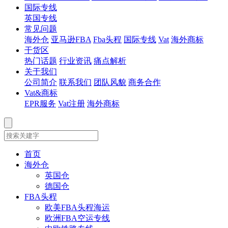
国际专线
英国专线
常见问题
海外仓
亚马逊FBA
Fba头程
国际专线
Vat
海外商标
干货区
热门话题
行业资讯
痛点解析
关于我们
公司简介
联系我们
团队风貌
商务合作
Vat&商标
EPR服务
Vat注册
海外商标
首页
海外仓
英国仓
德国仓
FBA头程
欧美FBA头程海运
欧洲FBA空运专线