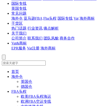
国际专线
英国专线
常见问题
海外仓
亚马逊FBA
Fba头程
国际专线
Vat
海外商标
干货区
热门话题
行业资讯
痛点解析
关于我们
公司简介
联系我们
团队风貌
商务合作
Vat&商标
EPR服务
Vat注册
海外商标
首页
海外仓
英国仓
德国仓
FBA头程
欧美FBA头程海运
欧洲FBA空运专线