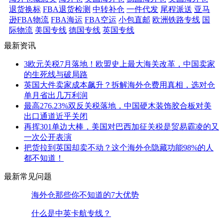
退货换标
FBA退货检测
中转补仓
一件代发
尾程派送
亚马
逊FBA物流
FBA海运
FBA空运
小包直邮
欧洲铁路专线
国
际物流
美国专线
德国专线
英国专线
最新资讯
3欧元关税7月落地！欧盟史上最大海关改革，中国卖家
的生死线与破局路
英国大件卖家成本飙升？拆解海外仓费用真相，选对仓
单月省出几万利润
最高276.23%双反关税落地，中国硬木装饰胶合板对美
出口通道近乎关闭
再挥301单边大棒，美国对巴西加征关税是贸易霸凌的又
一次公开表演
把货拉到英国却卖不动？这个海外仓隐藏功能98%的人
都不知道！
最新常见问题
海外仓那些你不知道的7大优势
什么是中英卡航专线？