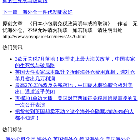
家的生死线与破局路
下一篇：海外仓一件代发哪家好
原创文章：《日本小包裹免税政策明年或将取消》，作者：无
忧海外仓。不经允许请勿转载，如若转载，请注明出处：
http://www.yoyoparcel.cn/news/2376.html
热门资讯
3欧元关税7月落地！欧盟史上最大海关改革，中国卖家
的生死线与破局路
英国大件卖家成本飙升？拆解海外仓费用真相，选对仓
单月省出几万利润
最高276.23%双反关税落地，中国硬木装饰胶合板对美
出口通道近乎关闭
再挥301单边大棒，美国对巴西加征关税是贸易霸凌的又
一次公开表演
把货拉到英国却卖不动？这个海外仓隐藏功能98%的人
都不知道！
热门标签
海外仓概念类
海外仓
英国海外仓
德国海外仓
美国海外仓