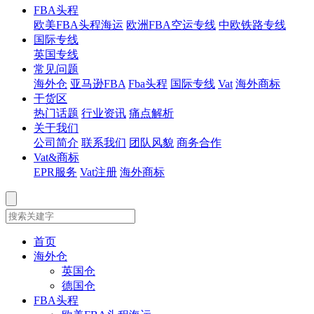
FBA头程
欧美FBA头程海运
欧洲FBA空运专线
中欧铁路专线
国际专线
英国专线
常见问题
海外仓
亚马逊FBA
Fba头程
国际专线
Vat
海外商标
干货区
热门话题
行业资讯
痛点解析
关于我们
公司简介
联系我们
团队风貌
商务合作
Vat&商标
EPR服务
Vat注册
海外商标
首页
海外仓
英国仓
德国仓
FBA头程