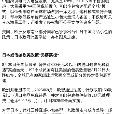
中国跨境电商的迅猛发展，尤其是Temu、SHEIN等平台的崛
起，大量采用“中国保税前置仓+直邮小包快速配送全球”模
式，以低价策略在全球市场占据一席之地。这种模式虽符合规
则，却导致低客单价产品通过小包大量涌入各国，不仅给海关
带来海量工作，还引发了侵权和不公平竞争等诸多问题。
美国、欧洲及东南亚部分国家已纷纷出台针对中国商品小包的
政策，日本政府此番举措，亦有跟风之嫌。
日本或借鉴欧美政策“另辟蹊径”
8月29日美国新政策“暂停对800美元及以下的进口包裹免税待
遇”实施当天，192个成员国寄往美国的包裹数量较8月22日大
降81%，全球已有88家邮政运营商全面或部分暂停对美包裹寄
递。
欧洲则稍显不同，2025年8月，欧盟通过法案，计划取消150欧
元以下进口商品免税待遇，并对直邮包裹每件征收2欧元处理
费（仓库件0.5欧元），计划2028年全面实施。
对于日本，针对三种直邮小包类型，其政策走向或有差异：邮