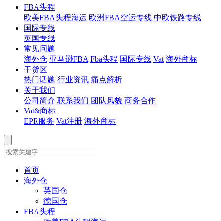
FBA头程
欧美FBA头程海运
欧洲FBA空运专线
中欧铁路专线
国际专线
英国专线
常见问题
海外仓
亚马逊FBA
Fba头程
国际专线
Vat
海外商标
干货区
热门话题
行业资讯
痛点解析
关于我们
公司简介
联系我们
团队风貌
商务合作
Vat&商标
EPR服务
Vat注册
海外商标
首页
海外仓
英国仓
德国仓
FBA头程