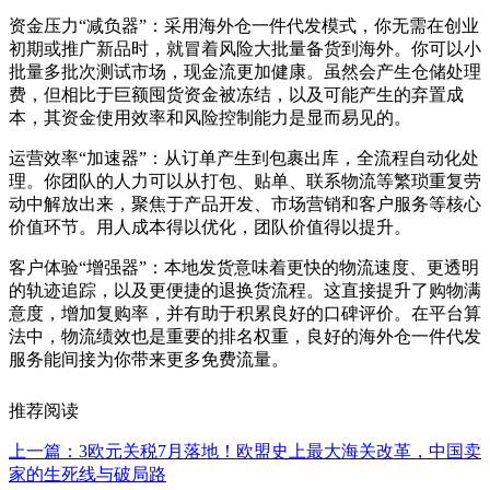
资金压力“减负器”‍：采用海外仓一件代发模式，你无需在创业
初期或推广新品时，就冒着风险大批量备货到海外。你可以小
批量多批次测试市场，现金流更加健康。虽然会产生仓储处理
费，但相比于巨额囤货资金被冻结，以及可能产生的弃置成
本，其资金使用效率和风险控制能力是显而易见的。
运营效率“加速器”‍：从订单产生到包裹出库，全流程自动化处
理。你团队的人力可以从打包、贴单、联系物流等繁琐重复劳
动中解放出来，聚焦于产品开发、市场营销和客户服务等核心
价值环节。用人成本得以优化，团队价值得以提升。
客户体验“增强器”‍：本地发货意味着更快的物流速度、更透明
的轨迹追踪，以及更便捷的退换货流程。这直接提升了购物满
意度，增加复购率，并有助于积累良好的口碑评价。在平台算
法中，物流绩效也是重要的排名权重，良好的海外仓一件代发
服务能间接为你带来更多免费流量。
推荐阅读
上一篇：3欧元关税7月落地！欧盟史上最大海关改革，中国卖
家的生死线与破局路