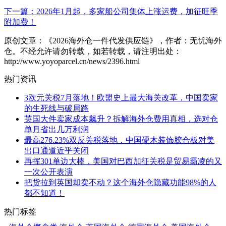
下一篇：2026年1月起，多家船公司集体上涨运费，加征旺季
附加费！
原创文章：《2026海外仓一件代发供应链》，作者：无忧海外
仓。不经允许请勿转载，如若转载，请注明出处：
http://www.yoyoparcel.cn/news/2396.html
热门资讯
3欧元关税7月落地！欧盟史上最大海关改革，中国卖家
的生死线与破局路
英国大件卖家成本飙升？拆解海外仓费用真相，选对仓
单月省出几万利润
最高276.23%双反关税落地，中国硬木装饰胶合板对美
出口通道近乎关闭
再挥301单边大棒，美国对巴西加征关税是贸易霸凌的又
一次公开表演
把货拉到英国却卖不动？这个海外仓隐藏功能98%的人
都不知道！
热门标签