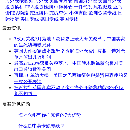
海外仓概念类
海外仓
英国海外仓
德国海外仓
美国海外仓
退货换标
FBA退货检测
中转补仓
一件代发
尾程派送
亚马
逊FBA物流
FBA海运
FBA空运
小包直邮
欧洲铁路专线
国
际物流
美国专线
德国专线
英国专线
最新资讯
3欧元关税7月落地！欧盟史上最大海关改革，中国卖家
的生死线与破局路
英国大件卖家成本飙升？拆解海外仓费用真相，选对仓
单月省出几万利润
最高276.23%双反关税落地，中国硬木装饰胶合板对美
出口通道近乎关闭
再挥301单边大棒，美国对巴西加征关税是贸易霸凌的又
一次公开表演
把货拉到英国却卖不动？这个海外仓隐藏功能98%的人
都不知道！
最新常见问题
海外仓那些你不知道的7大优势
什么是中英卡航专线？