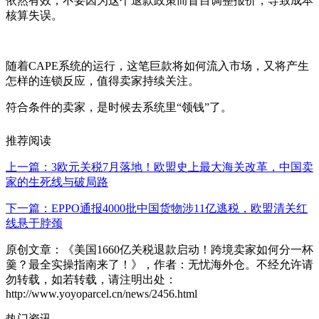
依然有效，不要因为这个退款政策而盲目调整报价，导致成本
核算失误。
随着CAPE系统的运行，这笔巨款将如何流入市场，又将产生
怎样的连锁反应，值得卖家持续关注。
符合条件的卖家，是时候去系统里“领钱”了。
推荐阅读
上一篇：3欧元关税7月落地！欧盟史上最大海关改革，中国卖
家的生死线与破局路
下一篇：EPPO通报4000批中国货物涉11亿逃税，欧盟清关红
线悬于脖颈
原创文章：《美国1660亿关税退款启动！跨境卖家如何分一杯
羹？最全实操指南来了！》，作者：无忧海外仓。不经允许请
勿转载，如若转载，请注明出处：
http://www.yoyoparcel.cn/news/2456.html
热门资讯