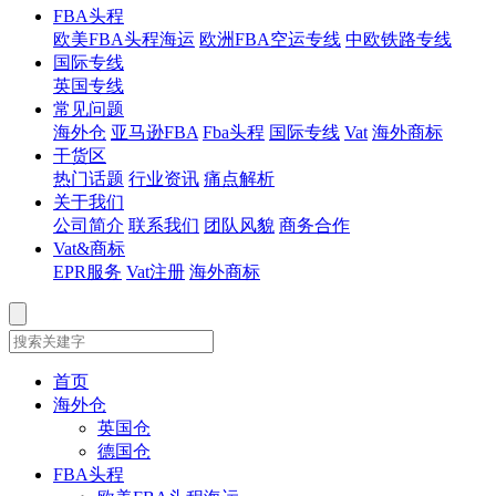
FBA头程
欧美FBA头程海运
欧洲FBA空运专线
中欧铁路专线
国际专线
英国专线
常见问题
海外仓
亚马逊FBA
Fba头程
国际专线
Vat
海外商标
干货区
热门话题
行业资讯
痛点解析
关于我们
公司简介
联系我们
团队风貌
商务合作
Vat&商标
EPR服务
Vat注册
海外商标
首页
海外仓
英国仓
德国仓
FBA头程