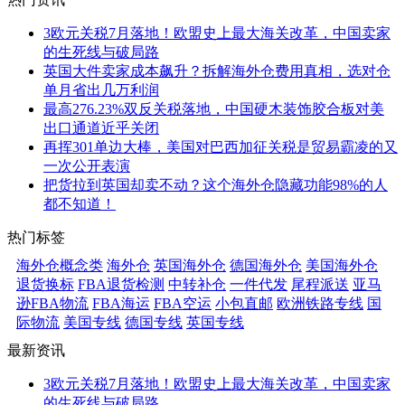
3欧元关税7月落地！欧盟史上最大海关改革，中国卖家
的生死线与破局路
英国大件卖家成本飙升？拆解海外仓费用真相，选对仓
单月省出几万利润
最高276.23%双反关税落地，中国硬木装饰胶合板对美
出口通道近乎关闭
再挥301单边大棒，美国对巴西加征关税是贸易霸凌的又
一次公开表演
把货拉到英国却卖不动？这个海外仓隐藏功能98%的人
都不知道！
热门标签
海外仓概念类
海外仓
英国海外仓
德国海外仓
美国海外仓
退货换标
FBA退货检测
中转补仓
一件代发
尾程派送
亚马
逊FBA物流
FBA海运
FBA空运
小包直邮
欧洲铁路专线
国
际物流
美国专线
德国专线
英国专线
最新资讯
3欧元关税7月落地！欧盟史上最大海关改革，中国卖家
的生死线与破局路