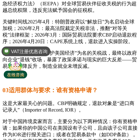
急经济权力法》（IEEPA）对全球贸易伙伴征收关税的行为超
越总统权限，违反宪法赋予国会的征税权。
关键时间线2025年4月：特朗普政府以“解放日”为名启动全球
加税；2026年2月：最高法院裁定关税非法，推翻“对等关
税”法律框架；2026年3月：国际贸易法院要求CBP启动退款程
VAT注册优惠咨询
序；2026年4月20日：CAPE系统上线，退款进入实操阶段。
全球商标专利注册
讽刺的是，这场以“保护美国经济”为名的关税战，最终以政府
向企业“退钱”收场，暴露了政策承诺与现实的巨大反差——贸
易逆差不降反升，制造业就业未增反减。
03适用群体与要求：谁有资格申请？
这是大家最关心的问题。CBP明确规定，退款对象是“进口商
记录人”（Importer of Record, IOR）。
对于中国跨境卖家而言，主要分为以下两种情况：你有资格申
请：如果你的中国公司在美国设有子公司，且由该子公司直接
作为IOR进行报关进口；或者在贸易条款中（如DDP条款），