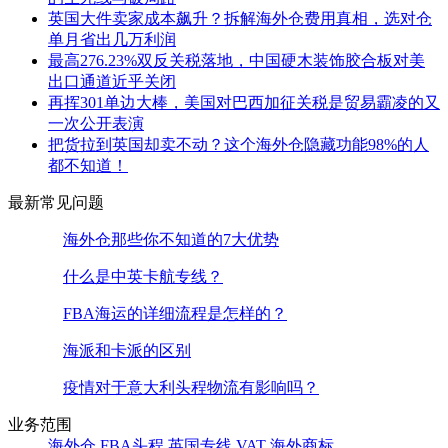
英国大件卖家成本飙升？拆解海外仓费用真相，选对仓
单月省出几万利润
最高276.23%双反关税落地，中国硬木装饰胶合板对美
出口通道近乎关闭
再挥301单边大棒，美国对巴西加征关税是贸易霸凌的又
一次公开表演
把货拉到英国却卖不动？这个海外仓隐藏功能98%的人
都不知道！
最新常见问题
海外仓那些你不知道的7大优势
什么是中英卡航专线？
FBA海运的详细流程是怎样的？
海派和卡派的区别
疫情对于意大利头程物流有影响吗？
业务范围
海外仓
FBA头程
英国专线
VAT
海外商标