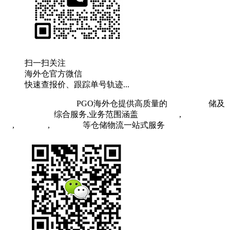
扫一扫关注
海外仓官方微信
快速查报价、跟踪单号轨迹...
粤ICP备19073407号
PGO海外仓提供高质量的
欧洲海外仓
储及
FBA头程物流
综合服务,业务范围涵盖
英国海外仓
,
FBA空
运
,
FBA海运
,
中欧铁运
等仓储物流一站式服务