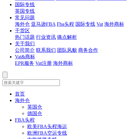
国际专线
英国专线
常见问题
海外仓
亚马逊FBA
Fba头程
国际专线
Vat
海外商标
干货区
热门话题
行业资讯
痛点解析
关于我们
公司简介
联系我们
团队风貌
商务合作
Vat&商标
EPR服务
Vat注册
海外商标
首页
海外仓
英国仓
德国仓
FBA头程
欧美FBA头程海运
欧洲FBA空运专线