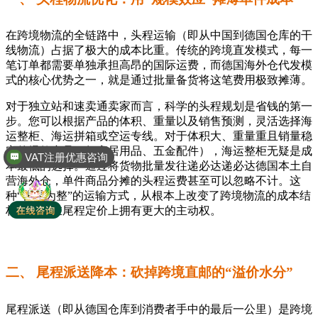
在跨境物流的全链路中，头程运输（即从中国到德国仓库的干
线物流）占据了极大的成本比重。传统的跨境直发模式，每一
笔订单都需要单独承担高昂的国际运费，而德国海外仓代发模
式的核心优势之一，就是通过批量备货将这笔费用极致摊薄。
对于独立站和速卖通卖家而言，科学的头程规划是省钱的第一
步。您可以根据产品的体积、重量以及销售预测，灵活选择海
VAT注册优惠咨询
运整柜、海运拼箱或空运专线。对于体积大、重量重且销量稳
定的爆款产品（如家居用品、五金配件），海运整柜无疑是成
全球商标专利注册
本最低的选择。通过将货物批量发往递必达递必达德国本土自
营海外仓，单件商品分摊的头程运费甚至可以忽略不计。这
种“化零为整”的运输方式，从根本上改变了跨境物流的成本结
构，让您在尾程定价上拥有更大的主动权。
二、 尾程派送降本：砍掉跨境直邮的“溢价水分”
尾程派送（即从德国仓库到消费者手中的最后一公里）是跨境