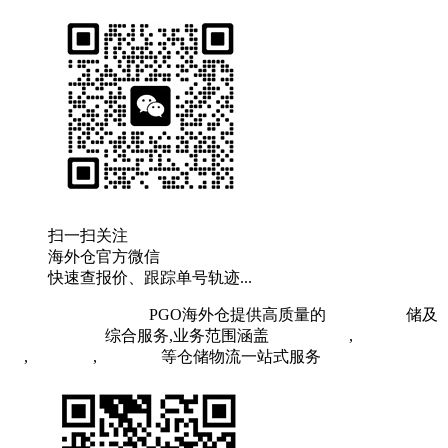
扫一扫关注
海外仓官方微信
快速查报价、跟踪单号轨迹...
粤ICP备19073407号
PGO海外仓提供高质量的
欧洲海外仓
储及
FBA头程物流
综合服务,业务范围涵盖
英国海外仓
,
FBA空
运
,
FBA海运
,
中欧铁运
等仓储物流一站式服务