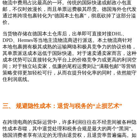
物流中费用占比最高的一环。传统的国际快递或邮政小包直
邮，不仅时效漫长，而且单票运费极其昂贵。德国海外仓代发
通过将跨境包裹转化为“德国本土包裹”，彻底砍掉了这部分溢
价。
当货物存储在德国本土仓库后，出单即可直接对接DHL、
DPD、Hermes等当地主流物流商进行派送。本土物流商针对
本地包裹拥有极其成熟的运输网络和极具竞争力的协议价格，
其单票派送成本远低于国际快递。对于速卖通卖家而言，这种
成本优势可以直接转化为平台上的价格竞争力或更高的利润空
间；对于独立站卖家，低廉的尾程运费则让“满额包邮”等营销
策略变得更加轻松可行，从而在提升转化率的同时，依然能守
住利润底线。
三、 规避隐性成本：退货与税务的“止损艺术”
在跨境电商的实际运营中，许多利润往往在不经意间被各种隐
性成本吞噬，其中退货处理和税务合规是最大的两个“黑洞”。
德国消费者享有法定的无理由退货权，且退货率普遍偏高。如