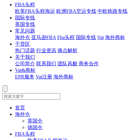
FBA头程
欧美FBA头程海运
欧洲FBA空运专线
中欧铁路专线
国际专线
英国专线
常见问题
海外仓
亚马逊FBA
Fba头程
国际专线
Vat
海外商标
干货区
热门话题
行业资讯
痛点解析
关于我们
公司简介
联系我们
团队风貌
商务合作
Vat&商标
EPR服务
Vat注册
海外商标
首页
海外仓
英国仓
德国仓
FBA头程