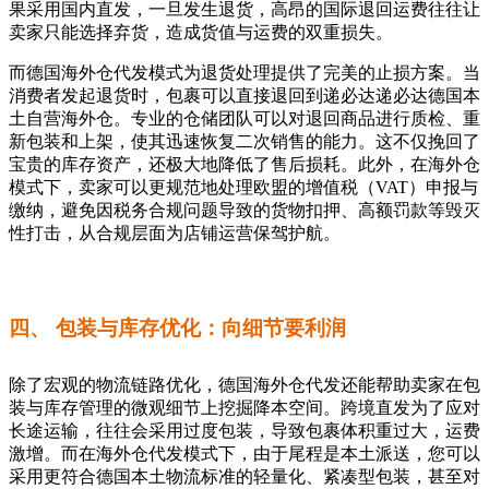
果采用国内直发，一旦发生退货，高昂的国际退回运费往往让
卖家只能选择弃货，造成货值与运费的双重损失。
而德国海外仓代发模式为退货处理提供了完美的止损方案。当
消费者发起退货时，包裹可以直接退回到递必达递必达德国本
土自营海外仓。专业的仓储团队可以对退回商品进行质检、重
新包装和上架，使其迅速恢复二次销售的能力。这不仅挽回了
宝贵的库存资产，还极大地降低了售后损耗。此外，在海外仓
模式下，卖家可以更规范地处理欧盟的增值税（VAT）申报与
缴纳，避免因税务合规问题导致的货物扣押、高额罚款等毁灭
性打击，从合规层面为店铺运营保驾护航。
四、 包装与库存优化：向细节要利润
除了宏观的物流链路优化，德国海外仓代发还能帮助卖家在包
装与库存管理的微观细节上挖掘降本空间。跨境直发为了应对
长途运输，往往会采用过度包装，导致包裹体积重过大，运费
激增。而在海外仓代发模式下，由于尾程是本土派送，您可以
采用更符合德国本土物流标准的轻量化、紧凑型包装，甚至对