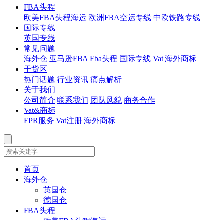
FBA头程
欧美FBA头程海运
欧洲FBA空运专线
中欧铁路专线
国际专线
英国专线
常见问题
海外仓
亚马逊FBA
Fba头程
国际专线
Vat
海外商标
干货区
热门话题
行业资讯
痛点解析
关于我们
公司简介
联系我们
团队风貌
商务合作
Vat&商标
EPR服务
Vat注册
海外商标
首页
海外仓
英国仓
德国仓
FBA头程