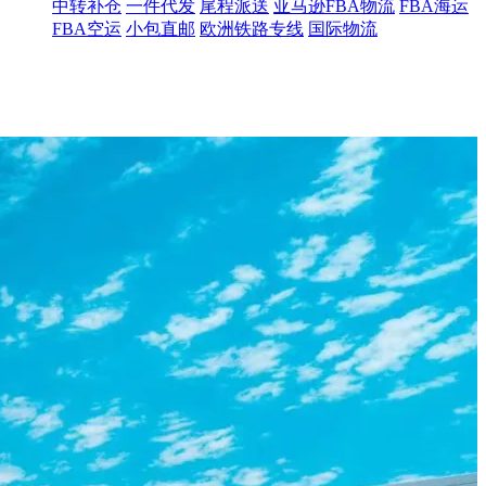
中转补仓
一件代发
尾程派送
亚马逊FBA物流
FBA海运
FBA空运
小包直邮
欧洲铁路专线
国际物流