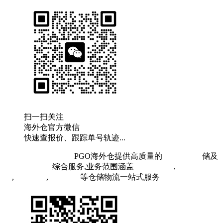
扫一扫关注
海外仓官方微信
快速查报价、跟踪单号轨迹...
粤ICP备19073407号
PGO海外仓提供高质量的
欧洲海外仓
储及
FBA头程物流
综合服务,业务范围涵盖
英国海外仓
,
FBA空
运
,
FBA海运
,
中欧铁运
等仓储物流一站式服务