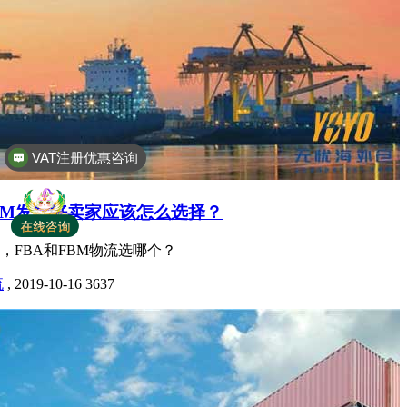
VAT注册优惠咨询
全球商标专利注册
BM发货好卖家应该怎么选择？
，FBA和FBM物流选哪个？
流
,
2019-10-16
3637