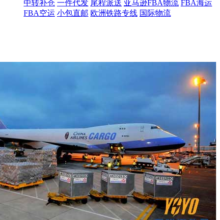
中转补仓
一件代发
尾程派送
亚马逊FBA物流
FBA海运
FBA空运
小包直邮
欧洲铁路专线
国际物流