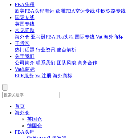
FBA头程
欧美FBA头程海运
欧洲FBA空运专线
中欧铁路专线
国际专线
英国专线
常见问题
海外仓
亚马逊FBA
Fba头程
国际专线
Vat
海外商标
干货区
热门话题
行业资讯
痛点解析
关于我们
公司简介
联系我们
团队风貌
商务合作
Vat&商标
EPR服务
Vat注册
海外商标
首页
海外仓
英国仓
德国仓
FBA头程