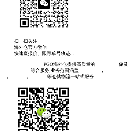
扫一扫关注
海外仓官方微信
快速查报价、跟踪单号轨迹...
粤ICP备19073407号
PGO海外仓提供高质量的
欧洲海外仓
储及
FBA头程物流
综合服务,业务范围涵盖
英国海外仓
,
FBA空
运
,
FBA海运
,
中欧铁运
等仓储物流一站式服务