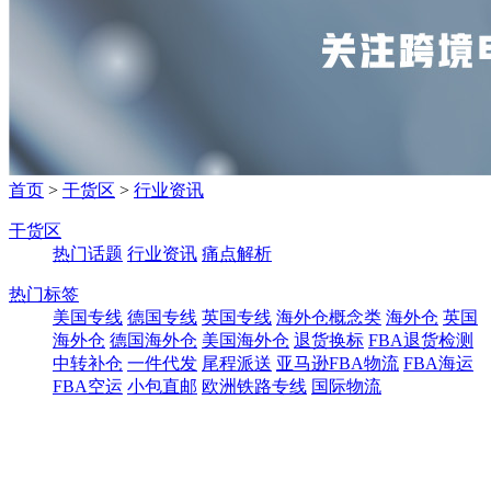
首页
>
干货区
>
行业资讯
干货区
热门话题
行业资讯
痛点解析
热门标签
美国专线
德国专线
英国专线
海外仓概念类
海外仓
英国
海外仓
德国海外仓
美国海外仓
退货换标
FBA退货检测
中转补仓
一件代发
尾程派送
亚马逊FBA物流
FBA海运
FBA空运
小包直邮
欧洲铁路专线
国际物流