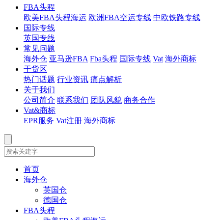
FBA头程
欧美FBA头程海运
欧洲FBA空运专线
中欧铁路专线
国际专线
英国专线
常见问题
海外仓
亚马逊FBA
Fba头程
国际专线
Vat
海外商标
干货区
热门话题
行业资讯
痛点解析
关于我们
公司简介
联系我们
团队风貌
商务合作
Vat&商标
EPR服务
Vat注册
海外商标
首页
海外仓
英国仓
德国仓
FBA头程