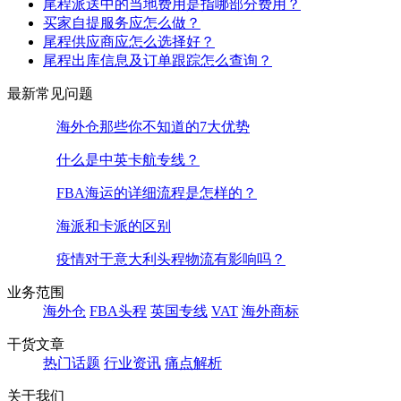
尾程派送中的当地费用是指哪部分费用？
买家自提服务应怎么做？
尾程供应商应怎么选择好？
尾程出库信息及订单跟踪怎么查询？
最新常见问题
海外仓那些你不知道的7大优势
什么是中英卡航专线？
FBA海运的详细流程是怎样的？
海派和卡派的区别
疫情对于意大利头程物流有影响吗？
业务范围
海外仓
FBA头程
英国专线
VAT
海外商标
干货文章
热门话题
行业资讯
痛点解析
关于我们