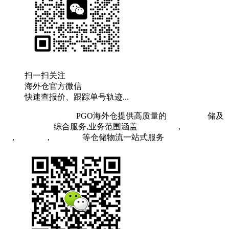
扫一扫关注
海外仓官方微信
快速查报价、跟踪单号轨迹...
粤ICP备19073407号
PGO海外仓提供高质量的
欧洲海外仓
储及
FBA头程物流
综合服务,业务范围涵盖
英国海外仓
,
FBA空
运
,
FBA海运
,
中欧铁运
等仓储物流一站式服务