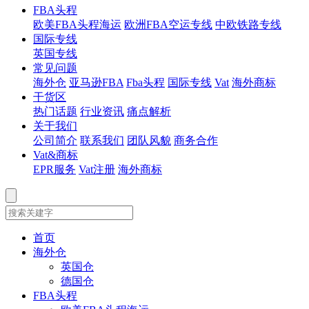
FBA头程
欧美FBA头程海运
欧洲FBA空运专线
中欧铁路专线
国际专线
英国专线
常见问题
海外仓
亚马逊FBA
Fba头程
国际专线
Vat
海外商标
干货区
热门话题
行业资讯
痛点解析
关于我们
公司简介
联系我们
团队风貌
商务合作
Vat&商标
EPR服务
Vat注册
海外商标
首页
海外仓
英国仓
德国仓
FBA头程