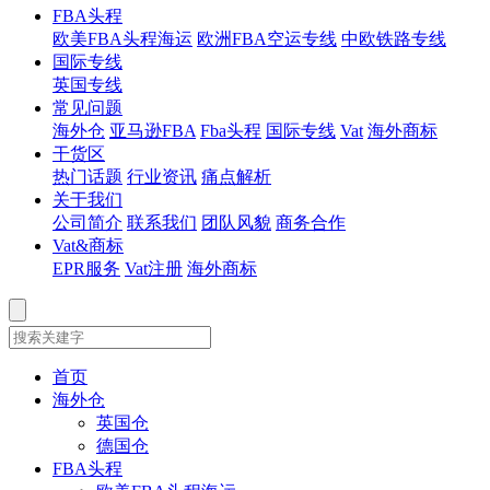
FBA头程
欧美FBA头程海运
欧洲FBA空运专线
中欧铁路专线
国际专线
英国专线
常见问题
海外仓
亚马逊FBA
Fba头程
国际专线
Vat
海外商标
干货区
热门话题
行业资讯
痛点解析
关于我们
公司简介
联系我们
团队风貌
商务合作
Vat&商标
EPR服务
Vat注册
海外商标
首页
海外仓
英国仓
德国仓
FBA头程