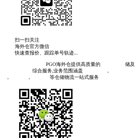
扫一扫关注
海外仓官方微信
快速查报价、跟踪单号轨迹...
粤ICP备19073407号
PGO海外仓提供高质量的
欧洲海外仓
储及
FBA头程物流
综合服务,业务范围涵盖
英国海外仓
,
FBA空
运
,
FBA海运
,
中欧铁运
等仓储物流一站式服务