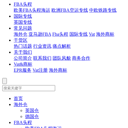
FBA头程
欧美FBA头程海运
欧洲FBA空运专线
中欧铁路专线
国际专线
英国专线
常见问题
海外仓
亚马逊FBA
Fba头程
国际专线
Vat
海外商标
干货区
热门话题
行业资讯
痛点解析
关于我们
公司简介
联系我们
团队风貌
商务合作
Vat&商标
EPR服务
Vat注册
海外商标
首页
海外仓
英国仓
德国仓
FBA头程