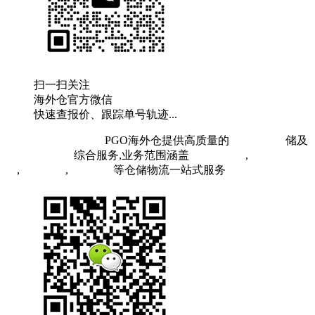
扫一扫关注
海外仓官方微信
快速查报价、跟踪单号轨迹...
粤ICP备19073407号
PGO海外仓提供高质量的
欧洲海外仓
储及
FBA头程物流
综合服务,业务范围涵盖
英国海外仓
,
FBA空
运
,
FBA海运
,
中欧铁运
等仓储物流一站式服务