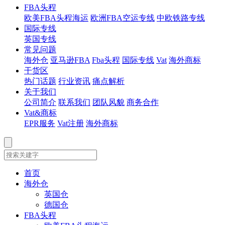
FBA头程
欧美FBA头程海运
欧洲FBA空运专线
中欧铁路专线
国际专线
英国专线
常见问题
海外仓
亚马逊FBA
Fba头程
国际专线
Vat
海外商标
干货区
热门话题
行业资讯
痛点解析
关于我们
公司简介
联系我们
团队风貌
商务合作
Vat&商标
EPR服务
Vat注册
海外商标
首页
海外仓
英国仓
德国仓
FBA头程