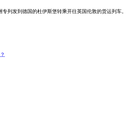
洲专列发到德国的杜伊斯堡转乘开往英国伦敦的货运列车。
？