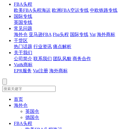
FBA头程
欧美FBA头程海运
欧洲FBA空运专线
中欧铁路专线
国际专线
英国专线
常见问题
海外仓
亚马逊FBA
Fba头程
国际专线
Vat
海外商标
干货区
热门话题
行业资讯
痛点解析
关于我们
公司简介
联系我们
团队风貌
商务合作
Vat&商标
EPR服务
Vat注册
海外商标
首页
海外仓
英国仓
德国仓
FBA头程