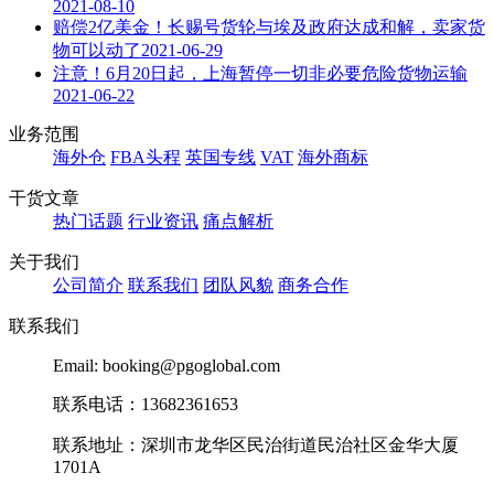
2021-08-10
赔偿2亿美金！长赐号货轮与埃及政府达成和解，卖家货
物可以动了
2021-06-29
注意！6月20日起，上海暂停一切非必要危险货物运输
2021-06-22
业务范围
海外仓
FBA头程
英国专线
VAT
海外商标
干货文章
热门话题
行业资讯
痛点解析
关于我们
公司简介
联系我们
团队风貌
商务合作
联系我们
Email: booking@pgoglobal.com
联系电话：13682361653
联系地址：深圳市龙华区民治街道民治社区金华大厦
1701A