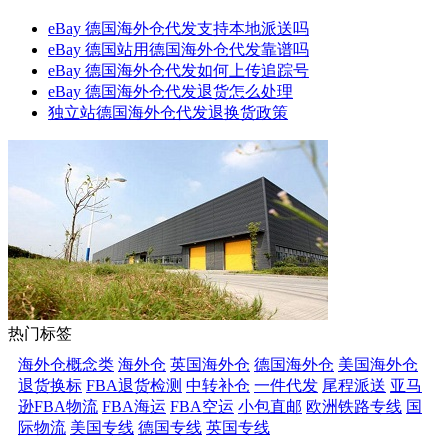
eBay 德国海外仓代发支持本地派送吗
eBay 德国站用德国海外仓代发靠谱吗
eBay 德国海外仓代发如何上传追踪号
eBay 德国海外仓代发退货怎么处理
独立站德国海外仓代发退换货政策
热门标签
海外仓概念类
海外仓
英国海外仓
德国海外仓
美国海外仓
退货换标
FBA退货检测
中转补仓
一件代发
尾程派送
亚马
逊FBA物流
FBA海运
FBA空运
小包直邮
欧洲铁路专线
国
际物流
美国专线
德国专线
英国专线