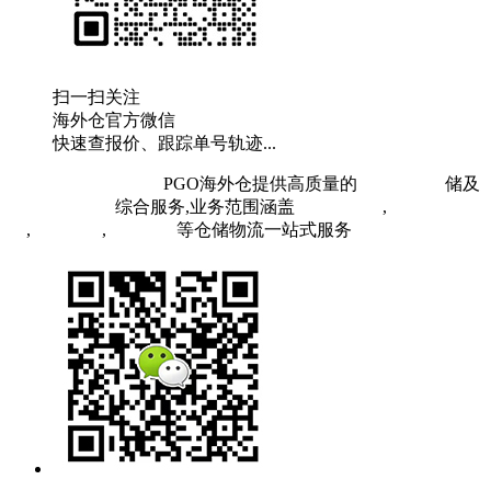
扫一扫关注
海外仓官方微信
快速查报价、跟踪单号轨迹...
粤ICP备19073407号
PGO海外仓提供高质量的
欧洲海外仓
储及
FBA头程物流
综合服务,业务范围涵盖
英国海外仓
,
FBA空
运
,
FBA海运
,
中欧铁运
等仓储物流一站式服务