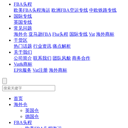
FBA头程
欧美FBA头程海运
欧洲FBA空运专线
中欧铁路专线
国际专线
英国专线
常见问题
海外仓
亚马逊FBA
Fba头程
国际专线
Vat
海外商标
干货区
热门话题
行业资讯
痛点解析
关于我们
公司简介
联系我们
团队风貌
商务合作
Vat&商标
EPR服务
Vat注册
海外商标
首页
海外仓
英国仓
德国仓
FBA头程