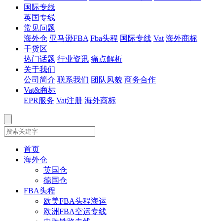
国际专线
英国专线
常见问题
海外仓
亚马逊FBA
Fba头程
国际专线
Vat
海外商标
干货区
热门话题
行业资讯
痛点解析
关于我们
公司简介
联系我们
团队风貌
商务合作
Vat&商标
EPR服务
Vat注册
海外商标
首页
海外仓
英国仓
德国仓
FBA头程
欧美FBA头程海运
欧洲FBA空运专线