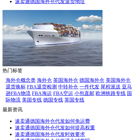
速卖通德国海外仓代发退货地址
热门标签
海外仓概念类
海外仓
英国海外仓
德国海外仓
美国海外仓
退货换标
FBA退货检测
中转补仓
一件代发
尾程派送
亚马
逊FBA物流
FBA海运
FBA空运
小包直邮
欧洲铁路专线
国
际物流
美国专线
德国专线
英国专线
最新资讯
速卖通德国海外仓代发如何免运费
速卖通德国海外仓代发如何提高权重
速卖通德国海外仓代发时效要求