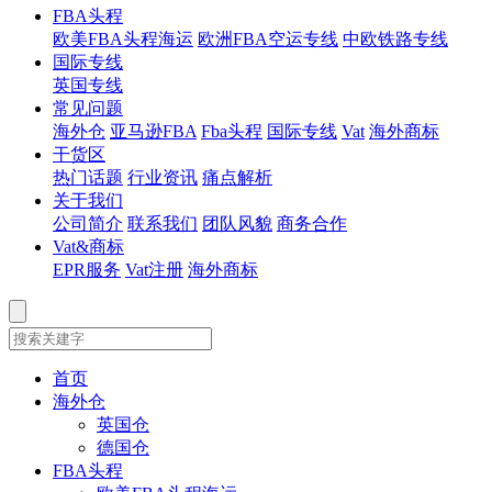
FBA头程
欧美FBA头程海运
欧洲FBA空运专线
中欧铁路专线
国际专线
英国专线
常见问题
海外仓
亚马逊FBA
Fba头程
国际专线
Vat
海外商标
干货区
热门话题
行业资讯
痛点解析
关于我们
公司简介
联系我们
团队风貌
商务合作
Vat&商标
EPR服务
Vat注册
海外商标
首页
海外仓
英国仓
德国仓
FBA头程