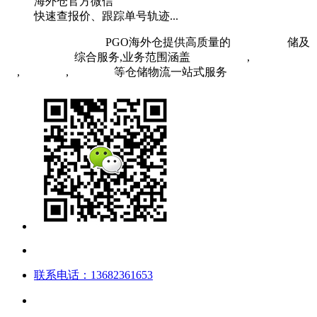
海外仓官方微信
快速查报价、跟踪单号轨迹...
粤ICP备19073407号
PGO海外仓提供高质量的
欧洲海外仓
储及
FBA头程物流
综合服务,业务范围涵盖
英国海外仓
,
FBA空
运
,
FBA海运
,
中欧铁运
等仓储物流一站式服务
联系电话：13682361653