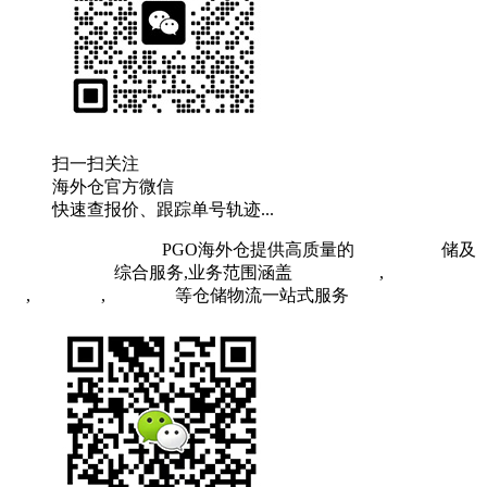
扫一扫关注
海外仓官方微信
快速查报价、跟踪单号轨迹...
粤ICP备19073407号
PGO海外仓提供高质量的
欧洲海外仓
储及
FBA头程物流
综合服务,业务范围涵盖
英国海外仓
,
FBA空
运
,
FBA海运
,
中欧铁运
等仓储物流一站式服务