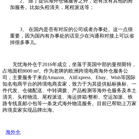
2、 除了提供海外仓储服务之外，还有没有其他的附
加服务。比如头程清关，尾程派送等；
3、 在国内是否有对应的公司或者办事处。这一点很
重要，因为国内有办事处的话至少在沟通和对接上可以省
掉很多事儿。
无忧海外仓于
2016
年成立，坐落于英国中部的曼彻斯特，
占地面积
8000 m²
。
作为老牌的欧洲跨境电商海外仓服务公
司，
主要服务于来自
Amazon
、
AliExpress
、
Ebay
、
Wish
等国际
知名电商平台的跨境电商卖家，致力于为其提供贴标换标、一
件代发、仓储配送、中转调拨、产品检测等海外仓服务及本土
清关、头程物流、尾程派送、海运拼箱
/
整柜、空运加派、铁
路专线直邮小包等一条龙式海外物流服务。目前已帮助上万家
跨境卖家实现品牌出海。
海外仓