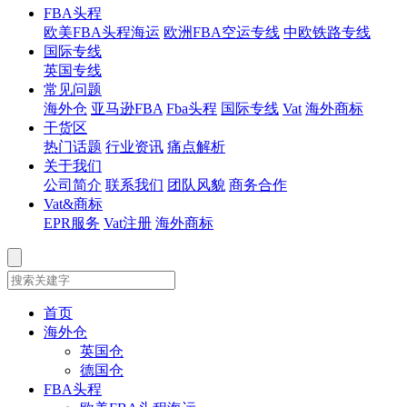
FBA头程
欧美FBA头程海运
欧洲FBA空运专线
中欧铁路专线
国际专线
英国专线
常见问题
海外仓
亚马逊FBA
Fba头程
国际专线
Vat
海外商标
干货区
热门话题
行业资讯
痛点解析
关于我们
公司简介
联系我们
团队风貌
商务合作
Vat&商标
EPR服务
Vat注册
海外商标
首页
海外仓
英国仓
德国仓
FBA头程