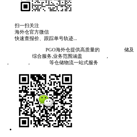
扫一扫关注
海外仓官方微信
快速查报价、跟踪单号轨迹...
粤ICP备19073407号
PGO海外仓提供高质量的
欧洲海外仓
储及
FBA头程物流
综合服务,业务范围涵盖
英国海外仓
,
FBA空
运
,
FBA海运
,
中欧铁运
等仓储物流一站式服务