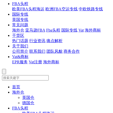
FBA头程
欧美FBA头程海运
欧洲FBA空运专线
中欧铁路专线
国际专线
英国专线
常见问题
海外仓
亚马逊FBA
Fba头程
国际专线
Vat
海外商标
干货区
热门话题
行业资讯
痛点解析
关于我们
公司简介
联系我们
团队风貌
商务合作
Vat&商标
EPR服务
Vat注册
海外商标
首页
海外仓
英国仓
德国仓
FBA头程