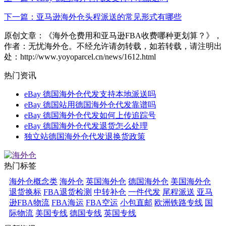
下一篇：亚马逊海外仓头程派送的常见形式有哪些
原创文章：《海外仓费用和亚马逊FBA收费哪种更划算？》，
作者：无忧海外仓。不经允许请勿转载，如若转载，请注明出
处：http://www.yoyoparcel.cn/news/1612.html
热门资讯
eBay 德国海外仓代发支持本地派送吗
eBay 德国站用德国海外仓代发靠谱吗
eBay 德国海外仓代发如何上传追踪号
eBay 德国海外仓代发退货怎么处理
独立站德国海外仓代发退换货政策
热门标签
海外仓概念类
海外仓
英国海外仓
德国海外仓
美国海外仓
退货换标
FBA退货检测
中转补仓
一件代发
尾程派送
亚马
逊FBA物流
FBA海运
FBA空运
小包直邮
欧洲铁路专线
国
际物流
美国专线
德国专线
英国专线