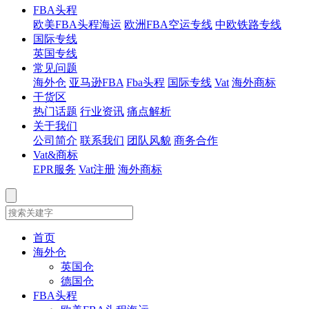
FBA头程
欧美FBA头程海运
欧洲FBA空运专线
中欧铁路专线
国际专线
英国专线
常见问题
海外仓
亚马逊FBA
Fba头程
国际专线
Vat
海外商标
干货区
热门话题
行业资讯
痛点解析
关于我们
公司简介
联系我们
团队风貌
商务合作
Vat&商标
EPR服务
Vat注册
海外商标
首页
海外仓
英国仓
德国仓
FBA头程