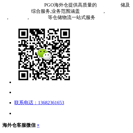
粤ICP备19073407号
PGO海外仓提供高质量的
欧洲海外仓
储及
FBA头程物流
综合服务,业务范围涵盖
英国海外仓
,
FBA空
运
,
FBA海运
,
中欧铁运
等仓储物流一站式服务
联系电话：13682361653
海外仓客服微信
×