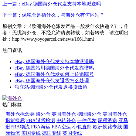
上一篇：eBay 德国海外仓代发支持本地派送吗
下一篇：保税仓是指什么，与海外仓有何区别？
原创文章：《欧洲海外仓派发产品一般发什么快递？》，作
者：无忧海外仓。不经允许请勿转载，如若转载，请注明出
处：http://www.yoyoparcel.cn/news/1661.html
热门资讯
eBay 德国海外仓代发支持本地派送吗
eBay 德国站用德国海外仓代发靠谱吗
eBay 德国海外仓代发如何上传追踪号
eBay 德国海外仓代发退货怎么处理
独立站德国海外仓代发退换货政策
热门标签
海外仓概念类
海外仓
英国海外仓
德国海外仓
美国海外仓
退货换标
FBA退货检测
中转补仓
一件代发
尾程派送
亚马
逊FBA物流
FBA海运
FBA空运
小包直邮
欧洲铁路专线
国
际物流
美国专线
德国专线
英国专线