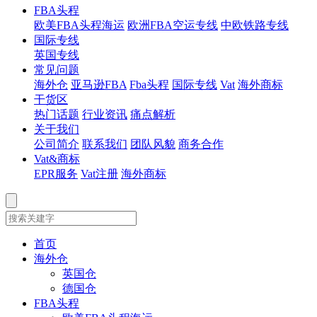
FBA头程
欧美FBA头程海运
欧洲FBA空运专线
中欧铁路专线
国际专线
英国专线
常见问题
海外仓
亚马逊FBA
Fba头程
国际专线
Vat
海外商标
干货区
热门话题
行业资讯
痛点解析
关于我们
公司简介
联系我们
团队风貌
商务合作
Vat&商标
EPR服务
Vat注册
海外商标
首页
海外仓
英国仓
德国仓
FBA头程