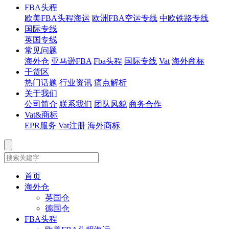
FBA头程
欧美FBA头程海运
欧洲FBA空运专线
中欧铁路专线
国际专线
英国专线
常见问题
海外仓
亚马逊FBA
Fba头程
国际专线
Vat
海外商标
干货区
热门话题
行业资讯
痛点解析
关于我们
公司简介
联系我们
团队风貌
商务合作
Vat&商标
EPR服务
Vat注册
海外商标
首页
海外仓
英国仓
德国仓
FBA头程