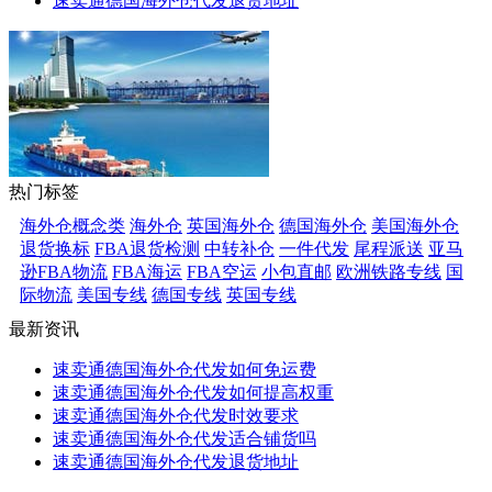
速卖通德国海外仓代发退货地址
热门标签
海外仓概念类
海外仓
英国海外仓
德国海外仓
美国海外仓
退货换标
FBA退货检测
中转补仓
一件代发
尾程派送
亚马
逊FBA物流
FBA海运
FBA空运
小包直邮
欧洲铁路专线
国
际物流
美国专线
德国专线
英国专线
最新资讯
速卖通德国海外仓代发如何免运费
速卖通德国海外仓代发如何提高权重
速卖通德国海外仓代发时效要求
速卖通德国海外仓代发适合铺货吗
速卖通德国海外仓代发退货地址