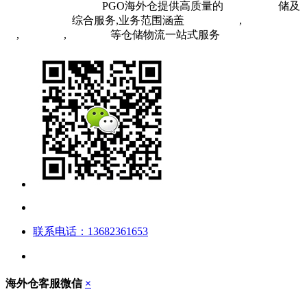
粤ICP备19073407号
PGO海外仓提供高质量的
欧洲海外仓
储及
FBA头程物流
综合服务,业务范围涵盖
英国海外仓
,
FBA空
运
,
FBA海运
,
中欧铁运
等仓储物流一站式服务
联系电话：13682361653
海外仓客服微信
×