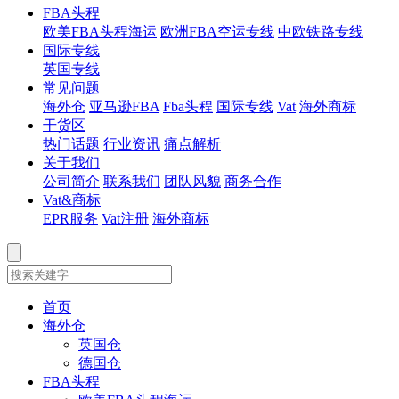
FBA头程
欧美FBA头程海运
欧洲FBA空运专线
中欧铁路专线
国际专线
英国专线
常见问题
海外仓
亚马逊FBA
Fba头程
国际专线
Vat
海外商标
干货区
热门话题
行业资讯
痛点解析
关于我们
公司简介
联系我们
团队风貌
商务合作
Vat&商标
EPR服务
Vat注册
海外商标
首页
海外仓
英国仓
德国仓
FBA头程