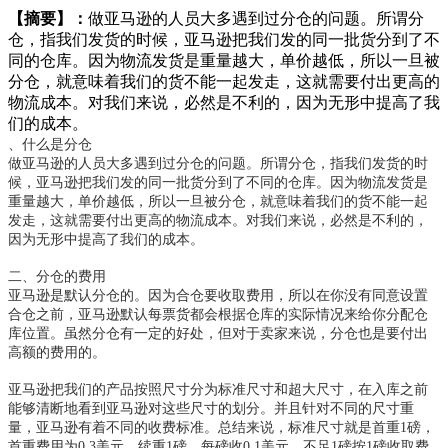
【摘要】：
做亚马逊的人员大多遇到过分仓的问题。所谓分
仓，指我们发货的时候，亚马逊把我们发的同一批货分到了不
同的仓库。因为物流发货是重量越大，单价越低，所以一旦被
分仓，就意味着我们的货不能一起发走，这就需要付出更高的
物流成本。对我们来说，必然是不利的，因为无形中提高了我
们的成本。
、什么是分仓
做亚马逊的人员大多遇到过分仓的问题。所谓分仓，指我们发货的时
候，亚马逊把我们发的同一批货分到了不同的仓库。因为物流发货是
重量越大，单价越低，所以一旦被分仓，就意味着我们的货不能一起
发走，这就需要付出更高的物流成本。对我们来说，必然是不利的，
因为无形中提高了我们的成本。
二、分仓的费用
亚马逊是默认分仓的。因为合仓要收取费用，所以在你没有同意设置
合仓之前，亚马逊默认每票货都会根据仓库的实际情况来给你分配仓
库位置。虽然分仓有一定的好处，但对于卖家来说，分仓也是要付出
高额的费用的。
亚马逊把我们的产品按照尺寸分为标准尺寸和超大尺寸，在入库之前
能够清断地看到亚马逊对这些尺寸的划分。并且针对不同的尺寸重
量，亚马逊有着不同的收费标准。总结来说，标准尺寸就是首重
1磅，
首重费用为0.3美元，续重1磅，每磅收0.1美元。不足1磅按1磅收取费