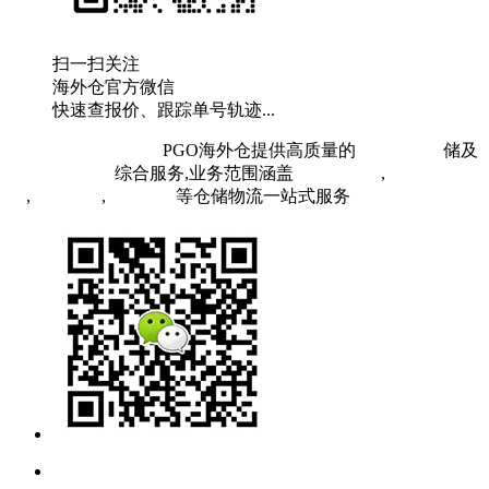
扫一扫关注
海外仓官方微信
快速查报价、跟踪单号轨迹...
粤ICP备19073407号
PGO海外仓提供高质量的
欧洲海外仓
储及
FBA头程物流
综合服务,业务范围涵盖
英国海外仓
,
FBA空
运
,
FBA海运
,
中欧铁运
等仓储物流一站式服务