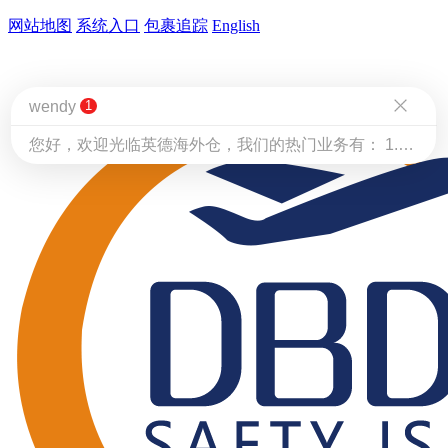
网站地图
系统入口
包裹追踪
English
wendy
1
您好，欢迎光临英德海外仓，我们的热门业务有： 1.海外仓：一件代发、货物中转、退货换标 2.国际物流：头程运输、FBA专线、尾程派送、清关 3.华人自营海外清库存服务/积压库存快速清理 有需要可以扫码添加客服微信（19007569967）[图片]