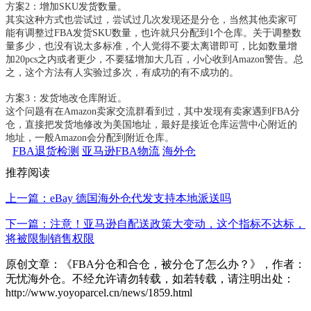
方案
2：增加SKU发货数量。
其实这种方式也尝试过，尝试过几次发现还是分仓，当然其他卖家可
能有调整过
FBA发货SKU数量，也许就只分配到1个仓库。关于调整数
量多少，也没有说太多标准，个人觉得不要太离谱即可，比如数量增
加20pcs之内或者更少，不要猛增加大几百，小心收到Amazon警告。总
之，这个方法有人实验过多次，有成功的有不成功的。
方案
3：发货地改仓库附近。
这个问题有在
Amazon卖家交流群看到过，其中发现有卖家遇到FBA分
仓，直接把发货地修改为美国地址，最好是接近仓库运营中心附近的
地址，一般Amazon会分配到附近仓库。
FBA退货检测
亚马逊FBA物流
海外仓
推荐阅读
上一篇：eBay 德国海外仓代发支持本地派送吗
下一篇：注意！亚马逊自配送政策大变动，这个指标不达标，
将被限制销售权限
原创文章：《FBA分仓和合仓，被分仓了怎么办？》，作者：
无忧海外仓。不经允许请勿转载，如若转载，请注明出处：
http://www.yoyoparcel.cn/news/1859.html