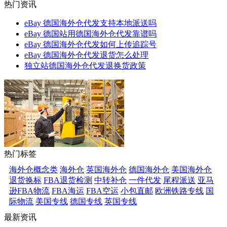
热门资讯
eBay 德国海外仓代发支持本地派送吗
eBay 德国站用德国海外仓代发靠谱吗
eBay 德国海外仓代发如何上传追踪号
eBay 德国海外仓代发退货怎么处理
独立站德国海外仓代发退换货政策
热门标签
海外仓概念类
海外仓
英国海外仓
德国海外仓
美国海外仓
退货换标
FBA退货检测
中转补仓
一件代发
尾程派送
亚马
逊FBA物流
FBA海运
FBA空运
小包直邮
欧洲铁路专线
国
际物流
美国专线
德国专线
英国专线
最新资讯