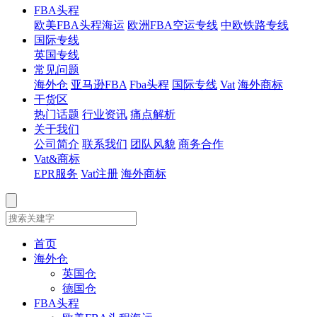
FBA头程
欧美FBA头程海运
欧洲FBA空运专线
中欧铁路专线
国际专线
英国专线
常见问题
海外仓
亚马逊FBA
Fba头程
国际专线
Vat
海外商标
干货区
热门话题
行业资讯
痛点解析
关于我们
公司简介
联系我们
团队风貌
商务合作
Vat&商标
EPR服务
Vat注册
海外商标
首页
海外仓
英国仓
德国仓
FBA头程