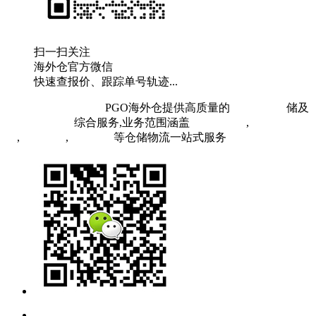
扫一扫关注
海外仓官方微信
快速查报价、跟踪单号轨迹...
粤ICP备19073407号
PGO海外仓提供高质量的
欧洲海外仓
储及
FBA头程物流
综合服务,业务范围涵盖
英国海外仓
,
FBA空
运
,
FBA海运
,
中欧铁运
等仓储物流一站式服务