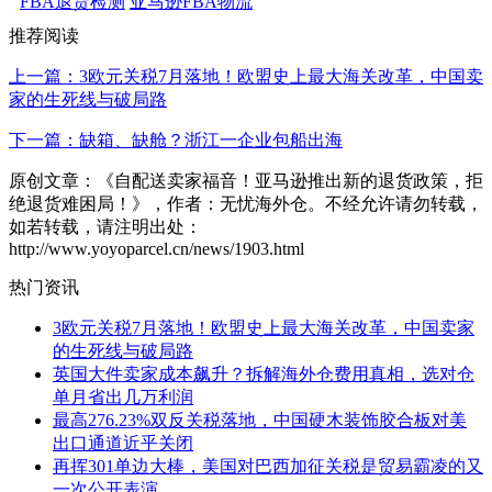
FBA退货检测
亚马逊FBA物流
推荐阅读
上一篇：3欧元关税7月落地！欧盟史上最大海关改革，中国卖
家的生死线与破局路
下一篇：缺箱、缺舱？浙江一企业包船出海
原创文章：《自配送卖家福音！亚马逊推出新的退货政策，拒
绝退货难困局！》，作者：无忧海外仓。不经允许请勿转载，
如若转载，请注明出处：
http://www.yoyoparcel.cn/news/1903.html
热门资讯
3欧元关税7月落地！欧盟史上最大海关改革，中国卖家
的生死线与破局路
英国大件卖家成本飙升？拆解海外仓费用真相，选对仓
单月省出几万利润
最高276.23%双反关税落地，中国硬木装饰胶合板对美
出口通道近乎关闭
再挥301单边大棒，美国对巴西加征关税是贸易霸凌的又
一次公开表演