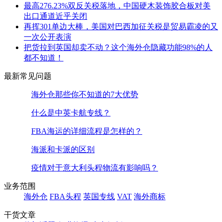
最高276.23%双反关税落地，中国硬木装饰胶合板对美
出口通道近乎关闭
再挥301单边大棒，美国对巴西加征关税是贸易霸凌的又
一次公开表演
把货拉到英国却卖不动？这个海外仓隐藏功能98%的人
都不知道！
最新常见问题
海外仓那些你不知道的7大优势
什么是中英卡航专线？
FBA海运的详细流程是怎样的？
海派和卡派的区别
疫情对于意大利头程物流有影响吗？
业务范围
海外仓
FBA头程
英国专线
VAT
海外商标
干货文章