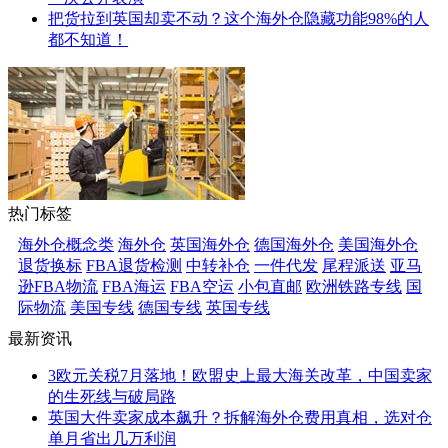
把货拉到英国却卖不动？这个海外仓隐藏功能98%的人
都不知道！
热门标签
海外仓概念类
海外仓
英国海外仓
德国海外仓
美国海外仓
退货换标
FBA退货检测
中转补仓
一件代发
尾程派送
亚马
逊FBA物流
FBA海运
FBA空运
小包直邮
欧洲铁路专线
国
际物流
美国专线
德国专线
英国专线
最新资讯
3欧元关税7月落地！欧盟史上最大海关改革，中国卖家
的生死线与破局路
英国大件卖家成本飙升？拆解海外仓费用真相，选对仓
单月省出几万利润