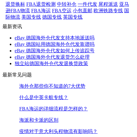
退货换标
FBA退货检测
中转补仓
一件代发
尾程派送
亚马
逊FBA物流
FBA海运
FBA空运
小包直邮
欧洲铁路专线
国
际物流
美国专线
德国专线
英国专线
最新资讯
eBay 德国海外仓代发支持本地派送吗
eBay 德国站用德国海外仓代发靠谱吗
eBay 德国海外仓代发如何上传追踪号
eBay 德国海外仓代发退货怎么处理
独立站德国海外仓代发退换货政策
最新常见问题
海外仓那些你不知道的7大优势
什么是中英卡航专线？
FBA海运的详细流程是怎样的？
海派和卡派的区别
疫情对于意大利头程物流有影响吗？