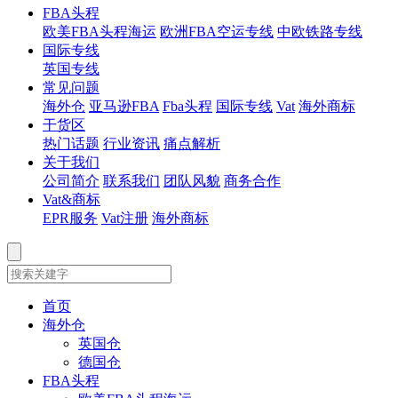
FBA头程
欧美FBA头程海运
欧洲FBA空运专线
中欧铁路专线
国际专线
英国专线
常见问题
海外仓
亚马逊FBA
Fba头程
国际专线
Vat
海外商标
干货区
热门话题
行业资讯
痛点解析
关于我们
公司简介
联系我们
团队风貌
商务合作
Vat&商标
EPR服务
Vat注册
海外商标
首页
海外仓
英国仓
德国仓
FBA头程