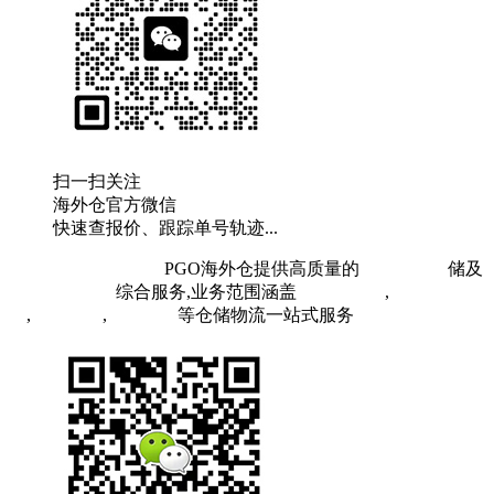
扫一扫关注
海外仓官方微信
快速查报价、跟踪单号轨迹...
粤ICP备19073407号
PGO海外仓提供高质量的
欧洲海外仓
储及
FBA头程物流
综合服务,业务范围涵盖
英国海外仓
,
FBA空
运
,
FBA海运
,
中欧铁运
等仓储物流一站式服务