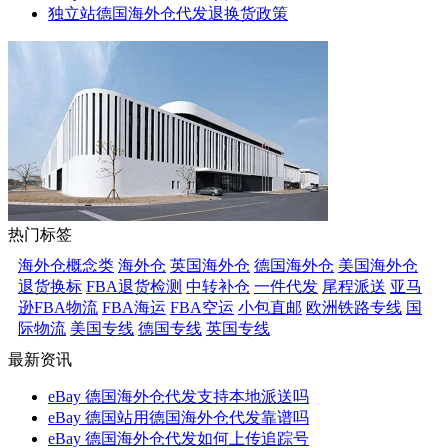
独立站德国海外仓代发退换货政策
热门标签
海外仓概念类
海外仓
英国海外仓
德国海外仓
美国海外仓
退货换标
FBA退货检测
中转补仓
一件代发
尾程派送
亚马
逊FBA物流
FBA海运
FBA空运
小包直邮
欧洲铁路专线
国
际物流
美国专线
德国专线
英国专线
最新资讯
eBay 德国海外仓代发支持本地派送吗
eBay 德国站用德国海外仓代发靠谱吗
eBay 德国海外仓代发如何上传追踪号