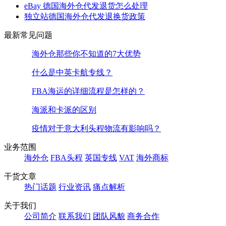
eBay 德国海外仓代发退货怎么处理
独立站德国海外仓代发退换货政策
最新常见问题
海外仓那些你不知道的7大优势
什么是中英卡航专线？
FBA海运的详细流程是怎样的？
海派和卡派的区别
疫情对于意大利头程物流有影响吗？
业务范围
海外仓
FBA头程
英国专线
VAT
海外商标
干货文章
热门话题
行业资讯
痛点解析
关于我们
公司简介
联系我们
团队风貌
商务合作