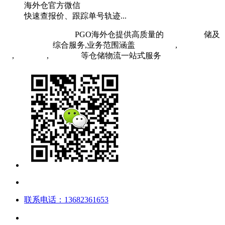
海外仓官方微信
快速查报价、跟踪单号轨迹...
粤ICP备19073407号
PGO海外仓提供高质量的
欧洲海外仓
储及
FBA头程物流
综合服务,业务范围涵盖
英国海外仓
,
FBA空
运
,
FBA海运
,
中欧铁运
等仓储物流一站式服务
联系电话：13682361653