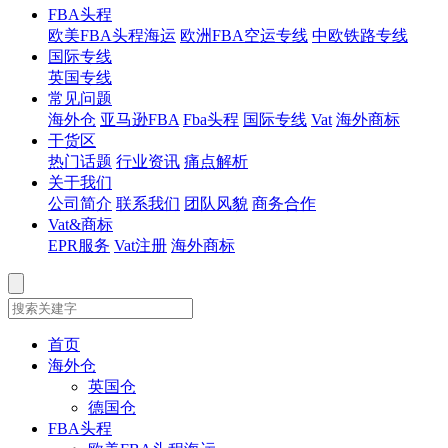
FBA头程
欧美FBA头程海运
欧洲FBA空运专线
中欧铁路专线
国际专线
英国专线
常见问题
海外仓
亚马逊FBA
Fba头程
国际专线
Vat
海外商标
干货区
热门话题
行业资讯
痛点解析
关于我们
公司简介
联系我们
团队风貌
商务合作
Vat&商标
EPR服务
Vat注册
海外商标
首页
海外仓
英国仓
德国仓
FBA头程