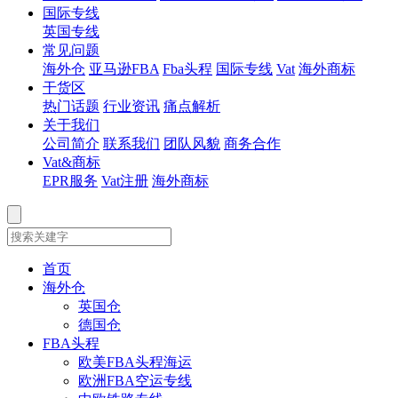
国际专线
英国专线
常见问题
海外仓
亚马逊FBA
Fba头程
国际专线
Vat
海外商标
干货区
热门话题
行业资讯
痛点解析
关于我们
公司简介
联系我们
团队风貌
商务合作
Vat&商标
EPR服务
Vat注册
海外商标
首页
海外仓
英国仓
德国仓
FBA头程
欧美FBA头程海运
欧洲FBA空运专线