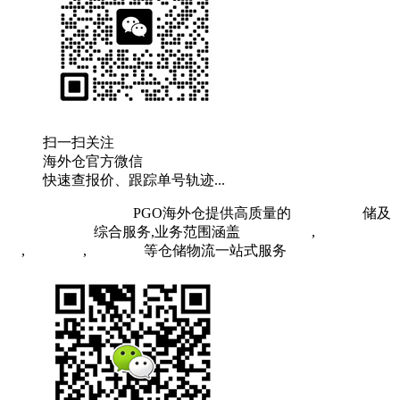
扫一扫关注
海外仓官方微信
快速查报价、跟踪单号轨迹...
粤ICP备19073407号
PGO海外仓提供高质量的
欧洲海外仓
储及
FBA头程物流
综合服务,业务范围涵盖
英国海外仓
,
FBA空
运
,
FBA海运
,
中欧铁运
等仓储物流一站式服务