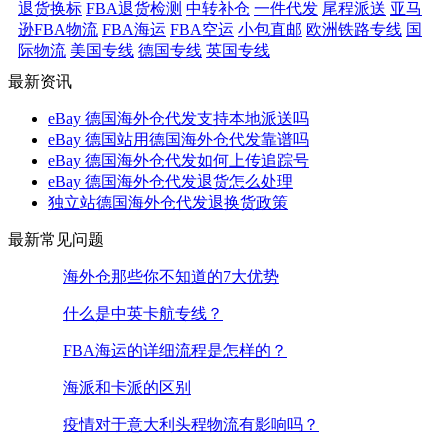
退货换标
FBA退货检测
中转补仓
一件代发
尾程派送
亚马
逊FBA物流
FBA海运
FBA空运
小包直邮
欧洲铁路专线
国
际物流
美国专线
德国专线
英国专线
最新资讯
eBay 德国海外仓代发支持本地派送吗
eBay 德国站用德国海外仓代发靠谱吗
eBay 德国海外仓代发如何上传追踪号
eBay 德国海外仓代发退货怎么处理
独立站德国海外仓代发退换货政策
最新常见问题
海外仓那些你不知道的7大优势
什么是中英卡航专线？
FBA海运的详细流程是怎样的？
海派和卡派的区别
疫情对于意大利头程物流有影响吗？