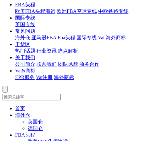
FBA头程
欧美FBA头程海运
欧洲FBA空运专线
中欧铁路专线
国际专线
英国专线
常见问题
海外仓
亚马逊FBA
Fba头程
国际专线
Vat
海外商标
干货区
热门话题
行业资讯
痛点解析
关于我们
公司简介
联系我们
团队风貌
商务合作
Vat&商标
EPR服务
Vat注册
海外商标
首页
海外仓
英国仓
德国仓
FBA头程