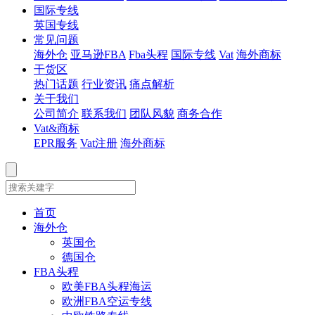
国际专线
英国专线
常见问题
海外仓
亚马逊FBA
Fba头程
国际专线
Vat
海外商标
干货区
热门话题
行业资讯
痛点解析
关于我们
公司简介
联系我们
团队风貌
商务合作
Vat&商标
EPR服务
Vat注册
海外商标
首页
海外仓
英国仓
德国仓
FBA头程
欧美FBA头程海运
欧洲FBA空运专线