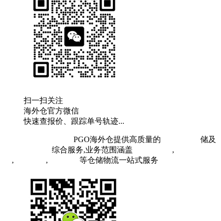
扫一扫关注
海外仓官方微信
快速查报价、跟踪单号轨迹...
粤ICP备19073407号
PGO海外仓提供高质量的
欧洲海外仓
储及
FBA头程物流
综合服务,业务范围涵盖
英国海外仓
,
FBA空
运
,
FBA海运
,
中欧铁运
等仓储物流一站式服务