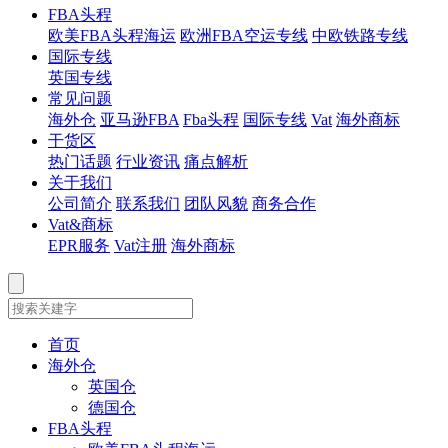
FBA头程
欧美FBA头程海运
欧洲FBA空运专线
中欧铁路专线
国际专线
英国专线
常见问题
海外仓
亚马逊FBA
Fba头程
国际专线
Vat
海外商标
干货区
热门话题
行业资讯
痛点解析
关于我们
公司简介
联系我们
团队风貌
商务合作
Vat&商标
EPR服务
Vat注册
海外商标
首页
海外仓
英国仓
德国仓
FBA头程