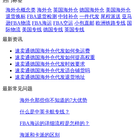
热门标签
海外仓概念类
海外仓
英国海外仓
德国海外仓
美国海外仓
退货换标
FBA退货检测
中转补仓
一件代发
尾程派送
亚马
逊FBA物流
FBA海运
FBA空运
小包直邮
欧洲铁路专线
国
际物流
美国专线
德国专线
英国专线
最新资讯
速卖通德国海外仓代发如何免运费
速卖通德国海外仓代发如何提高权重
速卖通德国海外仓代发时效要求
速卖通德国海外仓代发适合铺货吗
速卖通德国海外仓代发退货地址
最新常见问题
海外仓那些你不知道的7大优势
什么是中英卡航专线？
FBA海运的详细流程是怎样的？
海派和卡派的区别