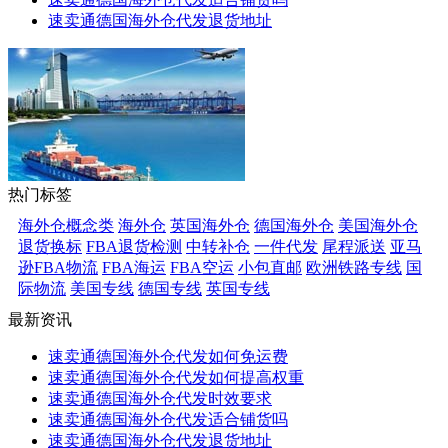
速卖通德国海外仓代发退货地址
热门标签
海外仓概念类
海外仓
英国海外仓
德国海外仓
美国海外仓
退货换标
FBA退货检测
中转补仓
一件代发
尾程派送
亚马
逊FBA物流
FBA海运
FBA空运
小包直邮
欧洲铁路专线
国
际物流
美国专线
德国专线
英国专线
最新资讯
速卖通德国海外仓代发如何免运费
速卖通德国海外仓代发如何提高权重
速卖通德国海外仓代发时效要求
速卖通德国海外仓代发适合铺货吗
速卖通德国海外仓代发退货地址