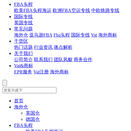
FBA头程
欧美FBA头程海运
欧洲FBA空运专线
中欧铁路专线
国际专线
英国专线
常见问题
海外仓
亚马逊FBA
Fba头程
国际专线
Vat
海外商标
干货区
热门话题
行业资讯
痛点解析
关于我们
公司简介
联系我们
团队风貌
商务合作
Vat&商标
EPR服务
Vat注册
海外商标
首页
海外仓
英国仓
德国仓
FBA头程