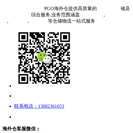
粤ICP备19073407号
PGO海外仓提供高质量的
欧洲海外仓
储及
FBA头程物流
综合服务,业务范围涵盖
英国海外仓
,
FBA空
运
,
FBA海运
,
中欧铁运
等仓储物流一站式服务
联系电话：13682361653
海外仓客服微信
×