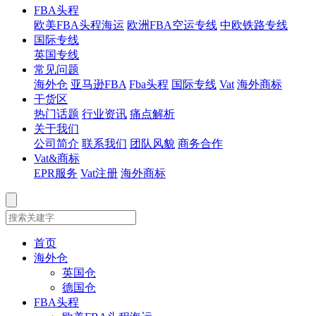
FBA头程
欧美FBA头程海运
欧洲FBA空运专线
中欧铁路专线
国际专线
英国专线
常见问题
海外仓
亚马逊FBA
Fba头程
国际专线
Vat
海外商标
干货区
热门话题
行业资讯
痛点解析
关于我们
公司简介
联系我们
团队风貌
商务合作
Vat&商标
EPR服务
Vat注册
海外商标
首页
海外仓
英国仓
德国仓
FBA头程