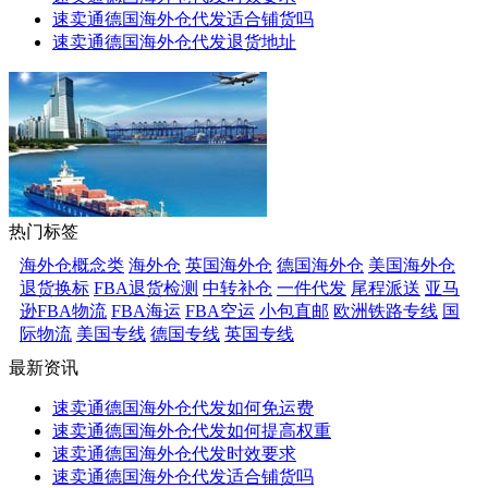
速卖通德国海外仓代发适合铺货吗
速卖通德国海外仓代发退货地址
热门标签
海外仓概念类
海外仓
英国海外仓
德国海外仓
美国海外仓
退货换标
FBA退货检测
中转补仓
一件代发
尾程派送
亚马
逊FBA物流
FBA海运
FBA空运
小包直邮
欧洲铁路专线
国
际物流
美国专线
德国专线
英国专线
最新资讯
速卖通德国海外仓代发如何免运费
速卖通德国海外仓代发如何提高权重
速卖通德国海外仓代发时效要求
速卖通德国海外仓代发适合铺货吗