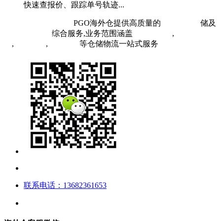
快速查报价、跟踪单号轨迹...
粤ICP备19073407号
PGO海外仓提供高质量的
欧洲海外仓
储及
FBA头程物流
综合服务,业务范围涵盖
英国海外仓
,
FBA空
运
,
FBA海运
,
中欧铁运
等仓储物流一站式服务
联系电话：13682361653