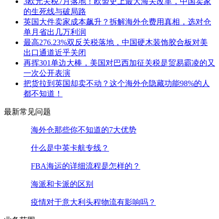
3欧元关税7月落地！欧盟史上最大海关改革，中国卖家
的生死线与破局路
英国大件卖家成本飙升？拆解海外仓费用真相，选对仓
单月省出几万利润
最高276.23%双反关税落地，中国硬木装饰胶合板对美
出口通道近乎关闭
再挥301单边大棒，美国对巴西加征关税是贸易霸凌的又
一次公开表演
把货拉到英国却卖不动？这个海外仓隐藏功能98%的人
都不知道！
最新常见问题
海外仓那些你不知道的7大优势
什么是中英卡航专线？
FBA海运的详细流程是怎样的？
海派和卡派的区别
疫情对于意大利头程物流有影响吗？