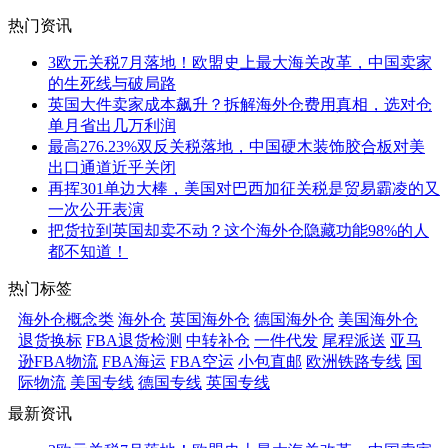
热门资讯
3欧元关税7月落地！欧盟史上最大海关改革，中国卖家
的生死线与破局路
英国大件卖家成本飙升？拆解海外仓费用真相，选对仓
单月省出几万利润
最高276.23%双反关税落地，中国硬木装饰胶合板对美
出口通道近乎关闭
再挥301单边大棒，美国对巴西加征关税是贸易霸凌的又
一次公开表演
把货拉到英国却卖不动？这个海外仓隐藏功能98%的人
都不知道！
热门标签
海外仓概念类
海外仓
英国海外仓
德国海外仓
美国海外仓
退货换标
FBA退货检测
中转补仓
一件代发
尾程派送
亚马
逊FBA物流
FBA海运
FBA空运
小包直邮
欧洲铁路专线
国
际物流
美国专线
德国专线
英国专线
最新资讯