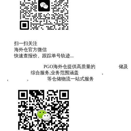
扫一扫关注
海外仓官方微信
快速查报价、跟踪单号轨迹...
粤ICP备19073407号
PGO海外仓提供高质量的
欧洲海外仓
储及
FBA头程物流
综合服务,业务范围涵盖
英国海外仓
,
FBA空
运
,
FBA海运
,
中欧铁运
等仓储物流一站式服务