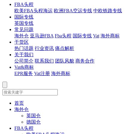
FBA头程
欧美FBA头程海运
欧洲FBA空运专线
中欧铁路专线
国际专线
英国专线
常见问题
海外仓
亚马逊FBA
Fba头程
国际专线
Vat
海外商标
干货区
热门话题
行业资讯
痛点解析
关于我们
公司简介
联系我们
团队风貌
商务合作
Vat&商标
EPR服务
Vat注册
海外商标
首页
海外仓
英国仓
德国仓
FBA头程