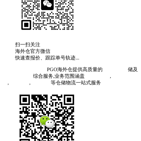
扫一扫关注
海外仓官方微信
快速查报价、跟踪单号轨迹...
粤ICP备19073407号
PGO海外仓提供高质量的
欧洲海外仓
储及
FBA头程物流
综合服务,业务范围涵盖
英国海外仓
,
FBA空
运
,
FBA海运
,
中欧铁运
等仓储物流一站式服务