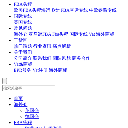
FBA头程
欧美FBA头程海运
欧洲FBA空运专线
中欧铁路专线
国际专线
英国专线
常见问题
海外仓
亚马逊FBA
Fba头程
国际专线
Vat
海外商标
干货区
热门话题
行业资讯
痛点解析
关于我们
公司简介
联系我们
团队风貌
商务合作
Vat&商标
EPR服务
Vat注册
海外商标
首页
海外仓
英国仓
德国仓
FBA头程