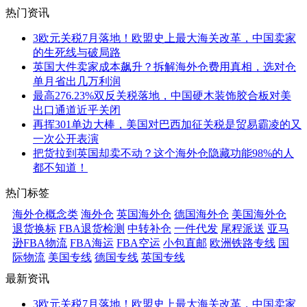
热门资讯
3欧元关税7月落地！欧盟史上最大海关改革，中国卖家
的生死线与破局路
英国大件卖家成本飙升？拆解海外仓费用真相，选对仓
单月省出几万利润
最高276.23%双反关税落地，中国硬木装饰胶合板对美
出口通道近乎关闭
再挥301单边大棒，美国对巴西加征关税是贸易霸凌的又
一次公开表演
把货拉到英国却卖不动？这个海外仓隐藏功能98%的人
都不知道！
热门标签
海外仓概念类
海外仓
英国海外仓
德国海外仓
美国海外仓
退货换标
FBA退货检测
中转补仓
一件代发
尾程派送
亚马
逊FBA物流
FBA海运
FBA空运
小包直邮
欧洲铁路专线
国
际物流
美国专线
德国专线
英国专线
最新资讯
3欧元关税7月落地！欧盟史上最大海关改革，中国卖家