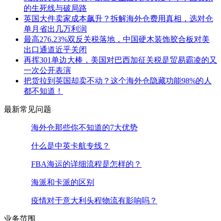
的生死线与破局路
英国大件卖家成本飙升？拆解海外仓费用真相，选对仓
单月省出几万利润
最高276.23%双反关税落地，中国硬木装饰胶合板对美
出口通道近乎关闭
再挥301单边大棒，美国对巴西加征关税是贸易霸凌的又
一次公开表演
把货拉到英国却卖不动？这个海外仓隐藏功能98%的人
都不知道！
最新常见问题
海外仓那些你不知道的7大优势
什么是中英卡航专线？
FBA海运的详细流程是怎样的？
海派和卡派的区别
疫情对于意大利头程物流有影响吗？
业务范围