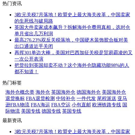
热门资讯
3欧元关税7月落地！欧盟史上最大海关改革，中国卖家
的生死线与破局路
英国大件卖家成本飙升？拆解海外仓费用真相，选对仓
单月省出几万利润
最高276.23%双反关税落地，中国硬木装饰胶合板对美
出口通道近乎关闭
再挥301单边大棒，美国对巴西加征关税是贸易霸凌的又
一次公开表演
把货拉到英国却卖不动？这个海外仓隐藏功能98%的人
都不知道！
热门标签
海外仓概念类
海外仓
英国海外仓
德国海外仓
美国海外仓
退货换标
FBA退货检测
中转补仓
一件代发
尾程派送
亚马
逊FBA物流
FBA海运
FBA空运
小包直邮
欧洲铁路专线
国
际物流
美国专线
德国专线
英国专线
最新资讯
3欧元关税7月落地！欧盟史上最大海关改革，中国卖家