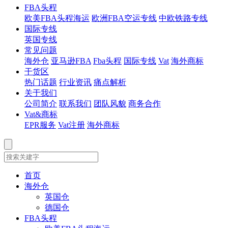
FBA头程
欧美FBA头程海运
欧洲FBA空运专线
中欧铁路专线
国际专线
英国专线
常见问题
海外仓
亚马逊FBA
Fba头程
国际专线
Vat
海外商标
干货区
热门话题
行业资讯
痛点解析
关于我们
公司简介
联系我们
团队风貌
商务合作
Vat&商标
EPR服务
Vat注册
海外商标
首页
海外仓
英国仓
德国仓
FBA头程