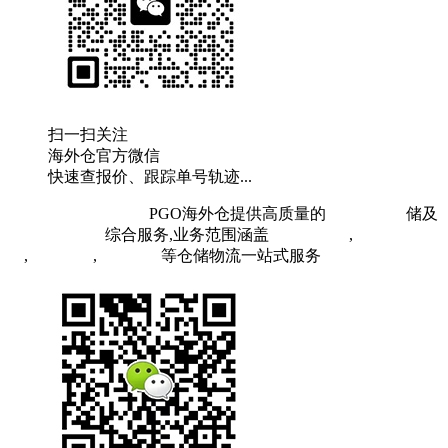
扫一扫关注
海外仓官方微信
快速查报价、跟踪单号轨迹...
粤ICP备19073407号
PGO海外仓提供高质量的
欧洲海外仓
储及
FBA头程物流
综合服务,业务范围涵盖
英国海外仓
,
FBA空
运
,
FBA海运
,
中欧铁运
等仓储物流一站式服务