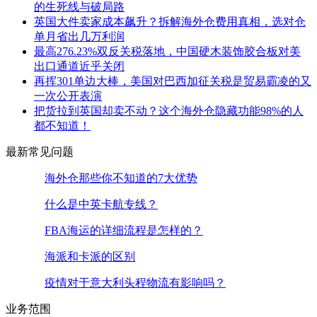
的生死线与破局路
英国大件卖家成本飙升？拆解海外仓费用真相，选对仓
单月省出几万利润
最高276.23%双反关税落地，中国硬木装饰胶合板对美
出口通道近乎关闭
再挥301单边大棒，美国对巴西加征关税是贸易霸凌的又
一次公开表演
把货拉到英国却卖不动？这个海外仓隐藏功能98%的人
都不知道！
最新常见问题
海外仓那些你不知道的7大优势
什么是中英卡航专线？
FBA海运的详细流程是怎样的？
海派和卡派的区别
疫情对于意大利头程物流有影响吗？
业务范围