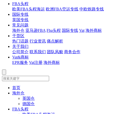
FBA头程
欧美FBA头程海运
欧洲FBA空运专线
中欧铁路专线
国际专线
英国专线
常见问题
海外仓
亚马逊FBA
Fba头程
国际专线
Vat
海外商标
干货区
热门话题
行业资讯
痛点解析
关于我们
公司简介
联系我们
团队风貌
商务合作
Vat&商标
EPR服务
Vat注册
海外商标
首页
海外仓
英国仓
德国仓
FBA头程