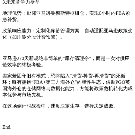
3.未来竞争力壁垒
地理优势：毗邻亚马逊曼彻斯特枢纽仓，实现6小时内FBA紧
急补货。
政策响应能力：定制化库龄管理方案，自动适配亚马逊政策变
化（如库龄分段计费预警）。
亚马逊270天新规绝非简单的“库存清理令”，而是一次对供应
链效率的终极考验。
卖家若固守旧有模式，恐将陷入“清货-补货-再清货”的死循
环；唯有拥抱“FBA+第三方海外仓”的弹性生态，借助PGO英
国海外仓的仓储网络与数据化能力，方能将政策危机转化为成
本优势与市场先机。
在这场倒计时战役中，速度决定生存，选择决定成败。
End.