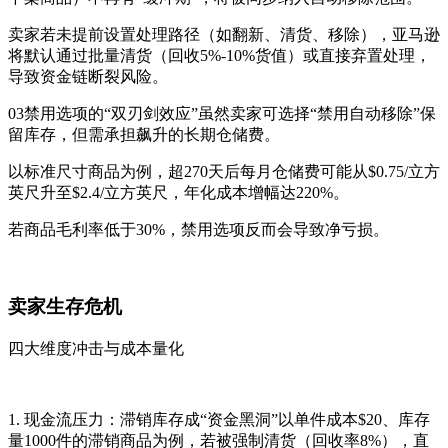
卖家若未提前设置处理路径（如翻新、清货、移除），亚马逊
将默认通过批量清货（回收5%-10%货值）或直接弃置处理，
导致资金链断裂风险。
03禁用选项的“双刃剑效应”虽然卖家可选择“禁用自动移除”保
留库存，但需承担飙升的长期仓储费。
以标准尺寸商品为例，超270天后每月仓储费可能从$0.75/立方
英尺升至$2.4/立方英尺，年化成本增幅达220%。
若商品毛利率低于30%，禁用选项反而会导致净亏损。
卖家生存危机
四大维度冲击与成本量化
1. 现金流压力：滞销库存成“资金黑洞”以单件成本$20、库存
量1000件的滞销商品为例，若被强制清货（回收率8%），直