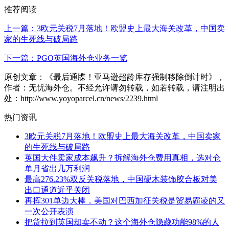
推荐阅读
上一篇：3欧元关税7月落地！欧盟史上最大海关改革，中国卖
家的生死线与破局路
下一篇：PGO英国海外仓业务一览
原创文章：《最后通牒！亚马逊超龄库存强制移除倒计时》，
作者：无忧海外仓。不经允许请勿转载，如若转载，请注明出
处：http://www.yoyoparcel.cn/news/2239.html
热门资讯
3欧元关税7月落地！欧盟史上最大海关改革，中国卖家
的生死线与破局路
英国大件卖家成本飙升？拆解海外仓费用真相，选对仓
单月省出几万利润
最高276.23%双反关税落地，中国硬木装饰胶合板对美
出口通道近乎关闭
再挥301单边大棒，美国对巴西加征关税是贸易霸凌的又
一次公开表演
把货拉到英国却卖不动？这个海外仓隐藏功能98%的人