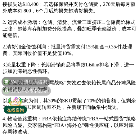
接损失达$18,400；若选择保留并支付仓储费，270天后每月额
外成本$1,800，6个月后总损失超清货损失。
2. 运营成本激增：仓储、清货、流量三重挤压1.仓储费阶梯式
上涨：超龄库存附加费分段提高，叠加旺季仓储溢价，成本可
能翻倍。
2.清货佣金侵蚀利润：批量清货需支付15%佣金+0.35/件处理
费，实际回收价值不足货值10%。
3.流量权重下降：长期滞销商品将导致Listing排名下滑，进一
步加剧滞销恶性循环。
VAT注册优惠咨询
3. 选品逻辑颠覆：“长尾战略”失效过去依赖长尾商品分摊风险
全球商标专利注册
的铺货模式难以为继。
以某3C卖家为例，其30%的SKU贡献了70%的销售额，但剩余
70%长尾SKU因周转率不足，在新规下面临集中淘汰。
4. 物流链路重构：FBA依赖症终结传统“FBA一站式囤货”策略
风险凸显。卖家需构建“FBA+海外仓”弹性供应链，以应对库
存周转波动。