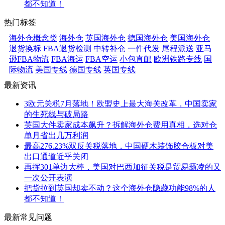
都不知道！
热门标签
海外仓概念类
海外仓
英国海外仓
德国海外仓
美国海外仓
退货换标
FBA退货检测
中转补仓
一件代发
尾程派送
亚马
逊FBA物流
FBA海运
FBA空运
小包直邮
欧洲铁路专线
国
际物流
美国专线
德国专线
英国专线
最新资讯
3欧元关税7月落地！欧盟史上最大海关改革，中国卖家
的生死线与破局路
英国大件卖家成本飙升？拆解海外仓费用真相，选对仓
单月省出几万利润
最高276.23%双反关税落地，中国硬木装饰胶合板对美
出口通道近乎关闭
再挥301单边大棒，美国对巴西加征关税是贸易霸凌的又
一次公开表演
把货拉到英国却卖不动？这个海外仓隐藏功能98%的人
都不知道！
最新常见问题