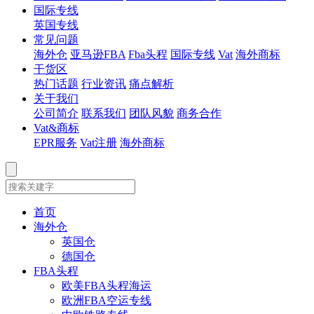
国际专线
英国专线
常见问题
海外仓
亚马逊FBA
Fba头程
国际专线
Vat
海外商标
干货区
热门话题
行业资讯
痛点解析
关于我们
公司简介
联系我们
团队风貌
商务合作
Vat&商标
EPR服务
Vat注册
海外商标
首页
海外仓
英国仓
德国仓
FBA头程
欧美FBA头程海运
欧洲FBA空运专线