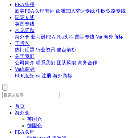
FBA头程
欧美FBA头程海运
欧洲FBA空运专线
中欧铁路专线
国际专线
英国专线
常见问题
海外仓
亚马逊FBA
Fba头程
国际专线
Vat
海外商标
干货区
热门话题
行业资讯
痛点解析
关于我们
公司简介
联系我们
团队风貌
商务合作
Vat&商标
EPR服务
Vat注册
海外商标
首页
海外仓
英国仓
德国仓
FBA头程