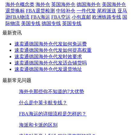
海外仓概念类
海外仓
英国海外仓
德国海外仓
美国海外仓
退货换标
FBA退货检测
中转补仓
一件代发
尾程派送
亚马
逊FBA物流
FBA海运
FBA空运
小包直邮
欧洲铁路专线
国
际物流
美国专线
德国专线
英国专线
最新资讯
速卖通德国海外仓代发如何免运费
速卖通德国海外仓代发如何提高权重
速卖通德国海外仓代发时效要求
速卖通德国海外仓代发适合铺货吗
速卖通德国海外仓代发退货地址
最新常见问题
海外仓那些你不知道的7大优势
什么是中英卡航专线？
FBA海运的详细流程是怎样的？
海派和卡派的区别