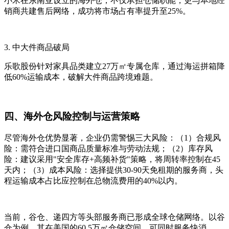
小米在东南亚设立的海外仓，不仅承担仓储职能，更与本地经
销商共建售后网络，成功将市场占有率提升至25%。
3. 中大件商品破局
乐歌股份针对家具品类建立27万㎡专属仓库，通过海运拼箱降
低60%运输成本，破解大件商品跨境难题。
四、海外仓风险控制与运营策略
尽管海外仓优势显著，企业仍需警惕三大风险：（1）合规风
险：需符合进口国商品质量标准与劳动法规；（2）库存风
险：建议采用"安全库存+高频补货"策略，将周转率控制在45
天内；（3）成本风险：选择提供30-90天免租期的服务商，头
程运输成本占比应控制在总物流费用的40%以内。
当前，谷仓、递四方等头部服务商已形成全球仓储网络。以谷
仓为例，其在美国的60.5万㎡仓储空间，可同时服务快消、