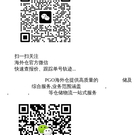
扫一扫关注
海外仓官方微信
快速查报价、跟踪单号轨迹...
粤ICP备19073407号
PGO海外仓提供高质量的
欧洲海外仓
储及
FBA头程物流
综合服务,业务范围涵盖
英国海外仓
,
FBA空
运
,
FBA海运
,
中欧铁运
等仓储物流一站式服务