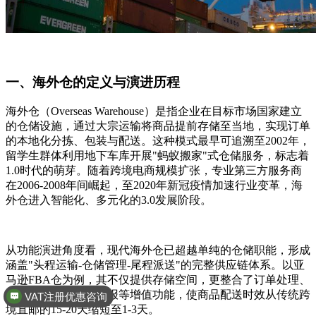
一、海外仓的定义与演进历程
海外仓（Overseas Warehouse）是指企业在目标市场国家建立
的仓储设施，通过大宗运输将商品提前存储至当地，实现订单
的本地化分拣、包装与配送。这种模式最早可追溯至2002年，
留学生群体利用地下车库开展"蚂蚁搬家"式仓储服务，标志着
1.0时代的萌芽。随着跨境电商规模扩张，专业第三方服务商
在2006-2008年间崛起，至2020年新冠疫情加速行业变革，海
外仓进入智能化、多元化的3.0发展阶段。
从功能演进角度看，现代海外仓已超越单纯的仓储职能，形成
涵盖"头程运输-仓储管理-尾程派送"的完整供应链体系。以亚
马逊FBA仓为例，其不仅提供存储空间，更整合了订单处理、
VAT注册优惠咨询
退换货服务、税务申报等增值功能，使商品配送时效从传统跨
境直邮的15-20天缩短至1-3天。
全球商标专利注册