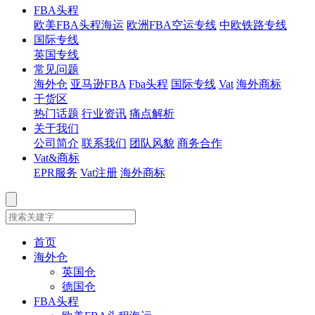
FBA头程
欧美FBA头程海运
欧洲FBA空运专线
中欧铁路专线
国际专线
英国专线
常见问题
海外仓
亚马逊FBA
Fba头程
国际专线
Vat
海外商标
干货区
热门话题
行业资讯
痛点解析
关于我们
公司简介
联系我们
团队风貌
商务合作
Vat&商标
EPR服务
Vat注册
海外商标
首页
海外仓
英国仓
德国仓
FBA头程