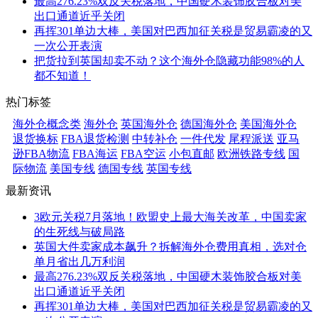
最高276.23%双反关税落地，中国硬木装饰胶合板对美
出口通道近乎关闭
再挥301单边大棒，美国对巴西加征关税是贸易霸凌的又
一次公开表演
把货拉到英国却卖不动？这个海外仓隐藏功能98%的人
都不知道！
热门标签
海外仓概念类
海外仓
英国海外仓
德国海外仓
美国海外仓
退货换标
FBA退货检测
中转补仓
一件代发
尾程派送
亚马
逊FBA物流
FBA海运
FBA空运
小包直邮
欧洲铁路专线
国
际物流
美国专线
德国专线
英国专线
最新资讯
3欧元关税7月落地！欧盟史上最大海关改革，中国卖家
的生死线与破局路
英国大件卖家成本飙升？拆解海外仓费用真相，选对仓
单月省出几万利润
最高276.23%双反关税落地，中国硬木装饰胶合板对美
出口通道近乎关闭
再挥301单边大棒，美国对巴西加征关税是贸易霸凌的又