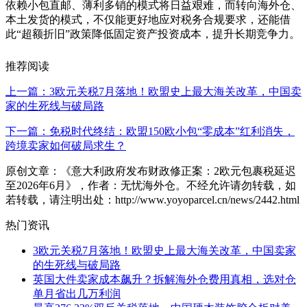
依赖小包直邮、薄利多销的模式将日益艰难，而转向海外仓、
本土发货的模式，不仅能更好地应对税务合规要求，还能借
此“超额折旧”政策降低固定资产投资成本，提升长期竞争力。
推荐阅读
上一篇：3欧元关税7月落地！欧盟史上最大海关改革，中国卖
家的生死线与破局路
下一篇：免税时代终结：欧盟150欧小包“零成本”红利消失，
跨境卖家如何破局求生？
原创文章：《意大利政府发布财政修正案：2欧元包裹税延迟
至2026年6月》，作者：无忧海外仓。不经允许请勿转载，如
若转载，请注明出处：http://www.yoyoparcel.cn/news/2442.html
热门资讯
3欧元关税7月落地！欧盟史上最大海关改革，中国卖家
的生死线与破局路
英国大件卖家成本飙升？拆解海外仓费用真相，选对仓
单月省出几万利润