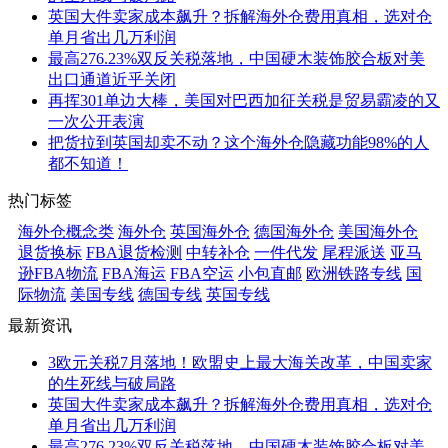
英国大件卖家成本飙升？拆解海外仓费用真相，选对仓
单月省出几万利润
最高276.23%双反关税落地，中国硬木装饰胶合板对美
出口通道近乎关闭
再挥301单边大棒，美国对巴西加征关税是贸易霸凌的又
一次公开表演
把货拉到英国却卖不动？这个海外仓隐藏功能98%的人
都不知道！
热门标签
海外仓概念类
海外仓
英国海外仓
德国海外仓
美国海外仓
退货换标
FBA退货检测
中转补仓
一件代发
尾程派送
亚马
逊FBA物流
FBA海运
FBA空运
小包直邮
欧洲铁路专线
国
际物流
美国专线
德国专线
英国专线
最新资讯
3欧元关税7月落地！欧盟史上最大海关改革，中国卖家
的生死线与破局路
英国大件卖家成本飙升？拆解海外仓费用真相，选对仓
单月省出几万利润
最高276.23%双反关税落地，中国硬木装饰胶合板对美