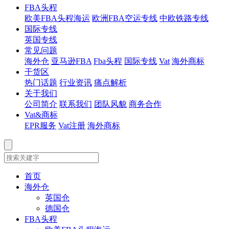
FBA头程
欧美FBA头程海运
欧洲FBA空运专线
中欧铁路专线
国际专线
英国专线
常见问题
海外仓
亚马逊FBA
Fba头程
国际专线
Vat
海外商标
干货区
热门话题
行业资讯
痛点解析
关于我们
公司简介
联系我们
团队风貌
商务合作
Vat&商标
EPR服务
Vat注册
海外商标
首页
海外仓
英国仓
德国仓
FBA头程