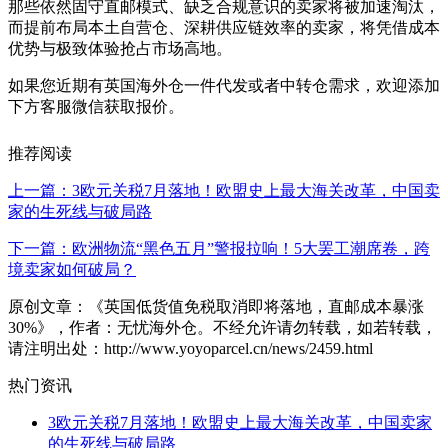
那些依然固守直邮模式、缺乏合规意识的卖家将被加速淘汰，
而提前布局本土自营仓、深耕供应链效率的卖家，将凭借成本
优势与极致体验抢占市场高地。
如果您近期有英国海外仓一件代发或者中转仓需求，欢迎添加
下方客服微信获取报价。
推荐阅读
上一篇：3欧元关税7月落地！欧盟史上最大海关改革，中国卖
家的生死线与破局路
下一篇：欧洲物流“黑色五月”警报拉响！5大罢工潮席卷，跨
境卖家如何破局？
原创文章：《英国低货值免税取消即将落地，直邮成本暴涨
30%》，作者：无忧海外仓。不经允许请勿转载，如若转载，
请注明出处：http://www.yoyoparcel.cn/news/2459.html
热门资讯
3欧元关税7月落地！欧盟史上最大海关改革，中国卖家
的生死线与破局路