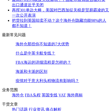
出口通道近乎关闭
再挥301单边大棒，美国对巴西加征关税是贸易霸凌的又
一次公开表演
把货拉到英国却卖不动？这个海外仓隐藏功能98%的人
都不知道！
最新常见问题
海外仓那些你不知道的7大优势
什么是中英卡航专线？
FBA海运的详细流程是怎样的？
海派和卡派的区别
疫情对于意大利头程物流有影响吗？
业务范围
海外仓
FBA头程
英国专线
VAT
海外商标
干货文章
热门话题
行业资讯
痛点解析