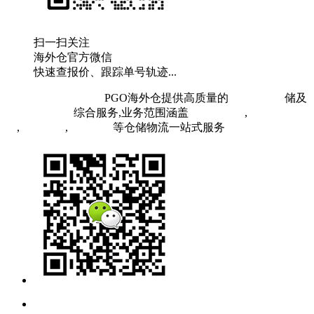
扫一扫关注
海外仓官方微信
快速查报价、跟踪单号轨迹...
粤ICP备19073407号
PGO海外仓提供高质量的
欧洲海外仓
储及
FBA头程物流
综合服务,业务范围涵盖
英国海外仓
,
FBA空
运
,
FBA海运
,
中欧铁运
等仓储物流一站式服务