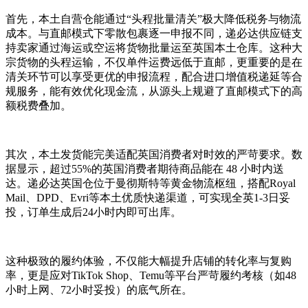
首先，本土自营仓能通过“头程批量清关”极大降低税务与物流
成本。与直邮模式下零散包裹逐一申报不同，递必达供应链支
持卖家通过海运或空运将货物批量运至英国本土仓库。这种大
宗货物的头程运输，不仅单件运费远低于直邮，更重要的是在
清关环节可以享受更优的申报流程，配合进口增值税递延等合
规服务，能有效优化现金流，从源头上规避了直邮模式下的高
额税费叠加。
其次，本土发货能完美适配英国消费者对时效的严苛要求。数
据显示，超过55%的英国消费者期待商品能在 48 小时内送
达。递必达英国仓位于曼彻斯特等黄金物流枢纽，搭配Royal
Mail、DPD、Evri等本土优质快递渠道，可实现全英1-3日妥
投，订单生成后24小时内即可出库。
这种极致的履约体验，不仅能大幅提升店铺的转化率与复购
率，更是应对TikTok Shop、Temu等平台严苛履约考核（如48
小时上网、72小时妥投）的底气所在。