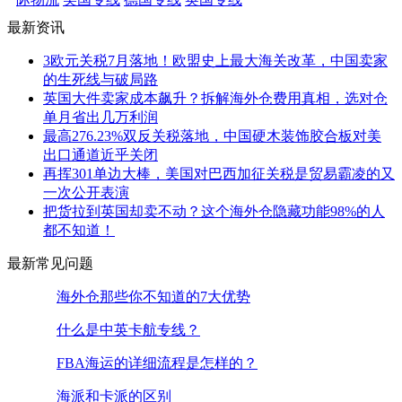
最新资讯
3欧元关税7月落地！欧盟史上最大海关改革，中国卖家
的生死线与破局路
英国大件卖家成本飙升？拆解海外仓费用真相，选对仓
单月省出几万利润
最高276.23%双反关税落地，中国硬木装饰胶合板对美
出口通道近乎关闭
再挥301单边大棒，美国对巴西加征关税是贸易霸凌的又
一次公开表演
把货拉到英国却卖不动？这个海外仓隐藏功能98%的人
都不知道！
最新常见问题
海外仓那些你不知道的7大优势
什么是中英卡航专线？
FBA海运的详细流程是怎样的？
海派和卡派的区别