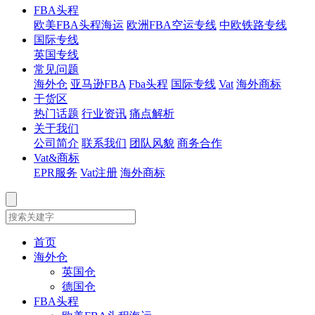
FBA头程
欧美FBA头程海运
欧洲FBA空运专线
中欧铁路专线
国际专线
英国专线
常见问题
海外仓
亚马逊FBA
Fba头程
国际专线
Vat
海外商标
干货区
热门话题
行业资讯
痛点解析
关于我们
公司简介
联系我们
团队风貌
商务合作
Vat&商标
EPR服务
Vat注册
海外商标
首页
海外仓
英国仓
德国仓
FBA头程