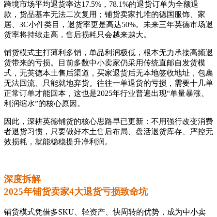
跨境市场平均退货率达17.5%，78.1%的退货订单为全额退
款，货品基本无法二次复用；铺货卖家扎堆的德国服饰、家
居、3C小件类目，退货率更是高达50%。未来三年英德市场退
货率将持续走高，售后损耗只会越来越大。
铺货模式主打薄利多销，单品利润极低，根本无力承接高频退
货带来的亏损。目前多数中小卖家仍采用传统直邮自发货模
式，无英德本土售后渠道，买家退货后无本地签收地址，包裹
无法回流、只能就地弃货。往往一单退货的亏损，需要十几单
正常订单才能回本，这也是2025年行业普遍出现“单量暴涨、
利润缩水”的核心原因。
因此，深耕英德铺货的核心思路早已更新：不用强行改变消费
者退货习惯，只要做好本土售后布局、盘活退货库存、严控无
效损耗，就能稳稳提升净利润。
深度拆解
2025年铺货卖家4大退货亏损致命坑
铺货模式凭借多SKU、轻资产、快周转的优势，成为中小卖