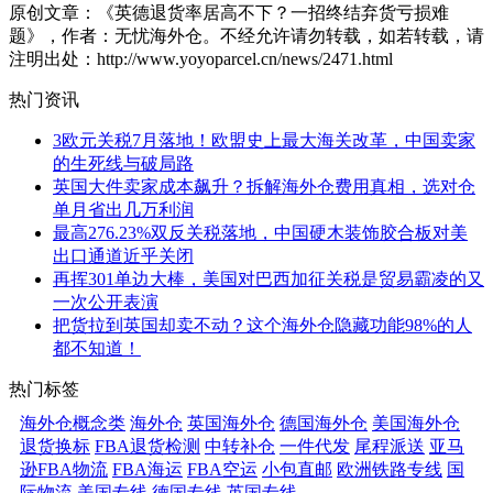
原创文章：《英德退货率居高不下？一招终结弃货亏损难
题》，作者：无忧海外仓。不经允许请勿转载，如若转载，请
注明出处：http://www.yoyoparcel.cn/news/2471.html
热门资讯
3欧元关税7月落地！欧盟史上最大海关改革，中国卖家
的生死线与破局路
英国大件卖家成本飙升？拆解海外仓费用真相，选对仓
单月省出几万利润
最高276.23%双反关税落地，中国硬木装饰胶合板对美
出口通道近乎关闭
再挥301单边大棒，美国对巴西加征关税是贸易霸凌的又
一次公开表演
把货拉到英国却卖不动？这个海外仓隐藏功能98%的人
都不知道！
热门标签
海外仓概念类
海外仓
英国海外仓
德国海外仓
美国海外仓
退货换标
FBA退货检测
中转补仓
一件代发
尾程派送
亚马
逊FBA物流
FBA海运
FBA空运
小包直邮
欧洲铁路专线
国
际物流
美国专线
德国专线
英国专线