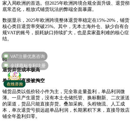
家入局欧洲的首选。但2025年欧洲跨境合规全面升级、退货彻
底常态化，粗放式铺货玩法的弊端全面暴露。
数据显示，2025年欧洲跨境整体退货率稳定在15%-20%，铺货
核心类目退货率突破25%。其中，无本土海外仓、缺少自有合
规VAT的账号，损耗缺口持续扩大，也是卖家盈利难的核心症
结。
01
全球商标专利注册
退货弃货成本极高
单店利润直接被掏空
铺货品类以低价轻小件为主，完全靠走量盈利，单品利润微
薄。一旦产生退货，没有本土仓储托管、换标翻新、二次派送
的渠道，货品只能直接弃货。叠加采购、头程物流、人工成
本，单次退货亏损远超单品利润，长期累积下来，直接导致店
铺全年盈利归零。